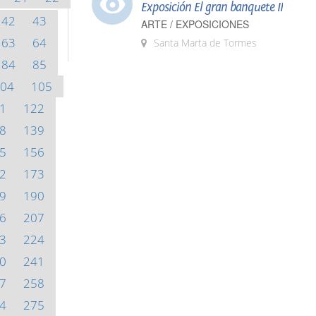
Exposición El gran banquete II
42
43
ARTE / EXPOSICIONES
63
64
Santa Marta de Tormes
84
85
04
105
1
122
8
139
5
156
2
173
9
190
6
207
3
224
0
241
7
258
4
275