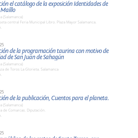
ión el catálogo de la exposición Identidades de
 Maíllo
a (Salamanca)
seta central Feria Municipal Libro. Plaza Mayor Salamanca.
h.
25
ción de la programación taurina con motivo de
idad de San Juan de Sahagún
a (Salamanca)
aza de Toros La Glorieta. Salamanca
h.
25
ión de la publicación, Cuentos para el planeta.
a (Salamanca)
la de Comarcas. Diputación.
h.
25