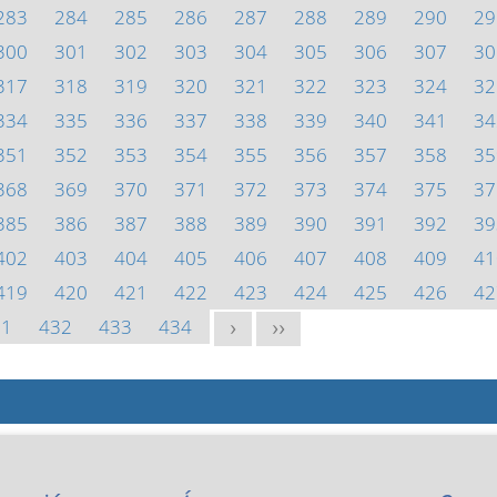
283
284
285
286
287
288
289
290
29
300
301
302
303
304
305
306
307
30
317
318
319
320
321
322
323
324
32
334
335
336
337
338
339
340
341
34
351
352
353
354
355
356
357
358
35
368
369
370
371
372
373
374
375
37
385
386
387
388
389
390
391
392
39
402
403
404
405
406
407
408
409
41
419
420
421
422
423
424
425
426
42
31
432
433
434
>
>>