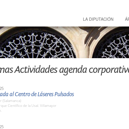
LA DIPUTACIÓN
Á
mas Actividades agenda corporativ
25
iada al Centro de Láseres Pulsados
r (Salamanca)
rque Científico de la Usal. Villamayor
h.
25