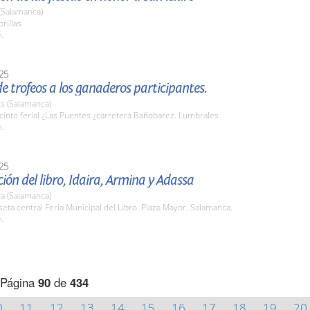
 (Salamanca)
brillas
h.
25
e trofeos a los ganaderos participantes.
s (Salamanca)
cinto ferial ¿Las Puentes ¿carretera Bañobarez. Lumbrales
h.
25
ión del libro, Idaira, Armina y Adassa
a (Salamanca)
seta central Feria Municipal del Libro. Plaza Mayor. Salamanca.
h.
Página
90
de
434
0
11
12
13
14
15
16
17
18
19
20