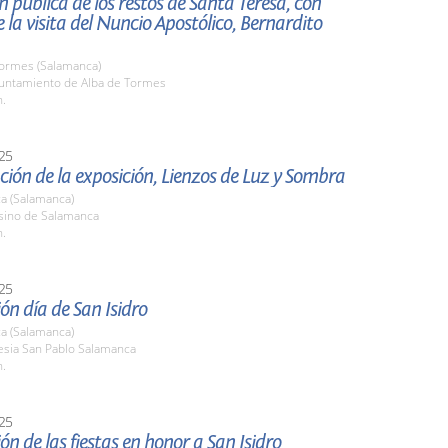
n pública de los restos de Santa Teresa, con
 la visita del Nuncio Apostólico, Bernardito
Tormes (Salamanca)
yuntamiento de Alba de Tormes
h.
25
ión de la exposición, Lienzos de Luz y Sombra
a (Salamanca)
asino de Salamanca
h.
25
ón día de San Isidro
a (Salamanca)
lesia San Pablo Salamanca
h.
25
ón de las fiestas en honor a San Isidro