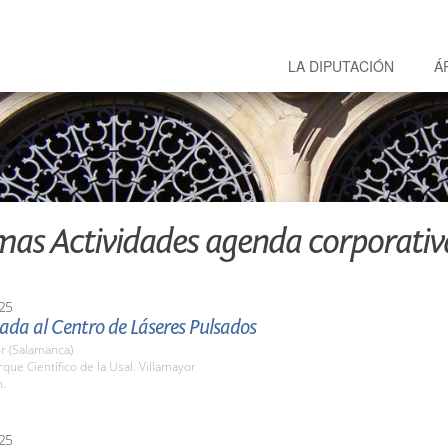
LA DIPUTACIÓN
Á
mas Actividades agenda corporativ
25
iada al Centro de Láseres Pulsados
r (Salamanca)
rque Científico de la Usal. Villamayor
h.
25