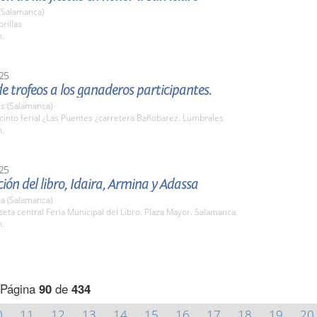
 (Salamanca)
brillas
h.
25
e trofeos a los ganaderos participantes.
s (Salamanca)
cinto ferial ¿Las Puentes ¿carretera Bañobarez. Lumbrales
h.
25
ión del libro, Idaira, Armina y Adassa
a (Salamanca)
seta central Feria Municipal del Libro. Plaza Mayor. Salamanca.
h.
Página
90
de
434
0
11
12
13
14
15
16
17
18
19
20