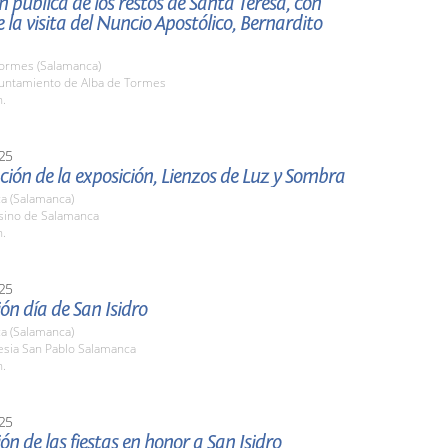
n pública de los restos de Santa Teresa, con
 la visita del Nuncio Apostólico, Bernardito
Tormes (Salamanca)
yuntamiento de Alba de Tormes
h.
25
ión de la exposición, Lienzos de Luz y Sombra
a (Salamanca)
asino de Salamanca
h.
25
ón día de San Isidro
a (Salamanca)
lesia San Pablo Salamanca
h.
25
ón de las fiestas en honor a San Isidro