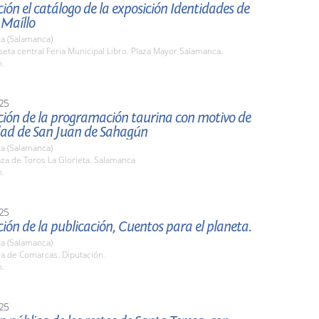
ión el catálogo de la exposición Identidades de
 Maíllo
a (Salamanca)
seta central Feria Municipal Libro. Plaza Mayor Salamanca.
h.
25
ción de la programación taurina con motivo de
idad de San Juan de Sahagún
a (Salamanca)
aza de Toros La Glorieta. Salamanca
h.
25
ión de la publicación, Cuentos para el planeta.
a (Salamanca)
la de Comarcas. Diputación.
h.
25