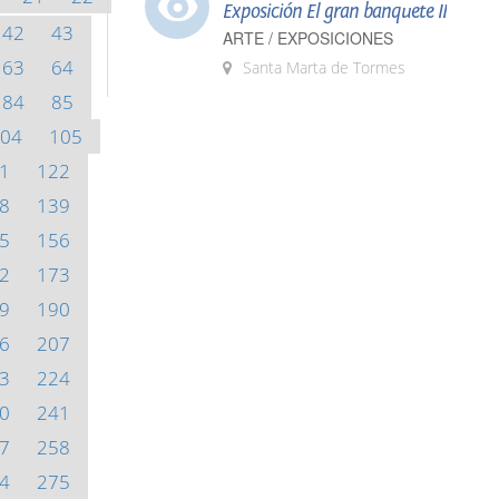
Exposición El gran banquete II
42
43
ARTE / EXPOSICIONES
63
64
Santa Marta de Tormes
84
85
04
105
1
122
8
139
5
156
2
173
9
190
6
207
3
224
0
241
7
258
4
275