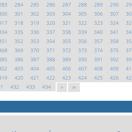
283
284
285
286
287
288
289
290
29
300
301
302
303
304
305
306
307
30
317
318
319
320
321
322
323
324
32
334
335
336
337
338
339
340
341
34
351
352
353
354
355
356
357
358
35
368
369
370
371
372
373
374
375
37
385
386
387
388
389
390
391
392
39
402
403
404
405
406
407
408
409
41
419
420
421
422
423
424
425
426
42
31
432
433
434
>
>>