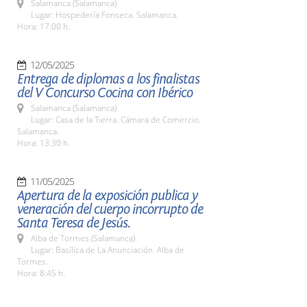
Salamanca (Salamanca)
Lugar: Hospedería Fonseca. Salamanca.
Hora: 17:00 h.
12/05/2025
Entrega de diplomas a los finalistas
del V Concurso Cocina con Ibérico
Salamanca (Salamanca)
Lugar: Casa de la Tierra. Cámara de Comercio.
Salamanca.
Hora: 13:30 h.
11/05/2025
Apertura de la exposición publica y
veneración del cuerpo incorrupto de
Santa Teresa de Jesús.
Alba de Tormes (Salamanca)
Lugar: Basílica de La Anunciación. Alba de
Tormes.
Hora: 8:45 h.