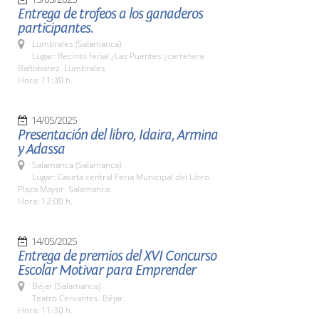
Entrega de trofeos a los ganaderos
participantes.
Lumbrales (Salamanca)
Lugar: Recinto ferial ¿Las Puentes ¿carretera
Bañobarez. Lumbrales
Hora: 11:30 h.
14/05/2025
Presentación del libro, Idaira, Armina
y Adassa
Salamanca (Salamanca)
Lugar: Caseta central Feria Municipal del Libro.
Plaza Mayor. Salamanca.
Hora: 12:00 h.
14/05/2025
Entrega de premios del XVI Concurso
Escolar Motivar para Emprender
Béjar (Salamanca)
Teatro Cervantes. Béjar.
Hora: 11:30 h.