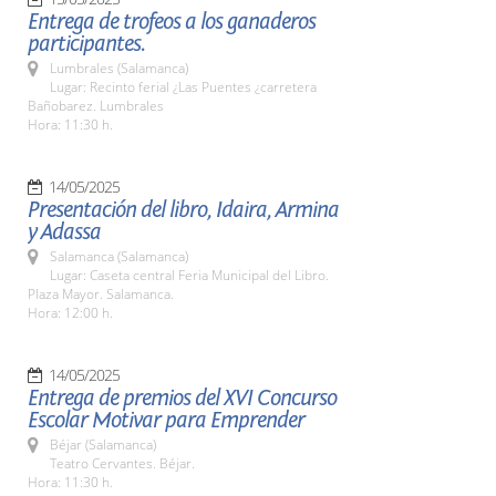
Entrega de trofeos a los ganaderos
participantes.
Lumbrales (Salamanca)
Lugar: Recinto ferial ¿Las Puentes ¿carretera
Bañobarez. Lumbrales
Hora: 11:30 h.
14/05/2025
Presentación del libro, Idaira, Armina
y Adassa
Salamanca (Salamanca)
Lugar: Caseta central Feria Municipal del Libro.
Plaza Mayor. Salamanca.
Hora: 12:00 h.
14/05/2025
Entrega de premios del XVI Concurso
Escolar Motivar para Emprender
Béjar (Salamanca)
Teatro Cervantes. Béjar.
Hora: 11:30 h.