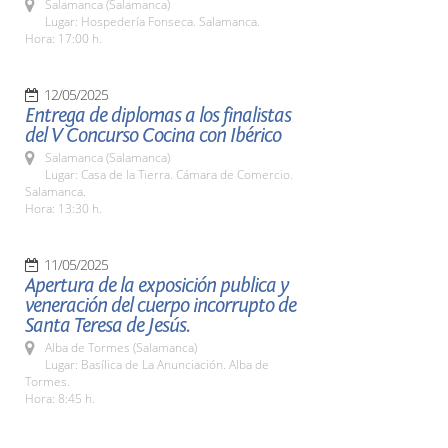
Salamanca (Salamanca)
Lugar: Hospedería Fonseca. Salamanca.
Hora: 17:00 h.
12/05/2025
Entrega de diplomas a los finalistas
del V Concurso Cocina con Ibérico
Salamanca (Salamanca)
Lugar: Casa de la Tierra. Cámara de Comercio.
Salamanca.
Hora: 13:30 h.
11/05/2025
Apertura de la exposición publica y
veneración del cuerpo incorrupto de
Santa Teresa de Jesús.
Alba de Tormes (Salamanca)
Lugar: Basílica de La Anunciación. Alba de
Tormes.
Hora: 8:45 h.