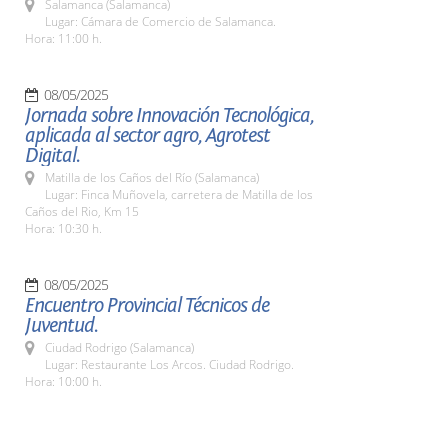
Salamanca (Salamanca)
Lugar: Cámara de Comercio de Salamanca.
Hora: 11:00 h.
08/05/2025
Jornada sobre Innovación Tecnológica,
aplicada al sector agro, Agrotest
Digital.
Matilla de los Caños del Río (Salamanca)
Lugar: Finca Muñovela, carretera de Matilla de los
Caños del Rio, Km 15
Hora: 10:30 h.
08/05/2025
Encuentro Provincial Técnicos de
Juventud.
Ciudad Rodrigo (Salamanca)
Lugar: Restaurante Los Arcos. Ciudad Rodrigo.
Hora: 10:00 h.