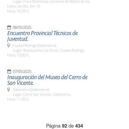
Lugar: Finca Muñovela, carretera de Matilla de los
Caños del Rio, Km 15
Hora: 10:30 h.
08/05/2025
Encuentro Provincial Técnicos de
Juventud.
Ciudad Rodrigo (Salamanca)
Lugar: Restaurante Los Arcos. Ciudad Rodrigo.
Hora: 10:00 h.
07/05/2025
Inauguración del Museo del Cerro de
San Vicente.
Salamanca (Salamanca)
Lugar: Cerro San Vicente. Salamanca.
Hora: 11:30 h.
Página
92
de
434