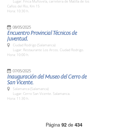
Lugar: Finca Muñovela, carretera de Matilla de los
Caños del Rio, Km 15
Hora: 10:30 h.
08/05/2025
Encuentro Provincial Técnicos de
Juventud.
Ciudad Rodrigo (Salamanca)
Lugar: Restaurante Los Arcos. Ciudad Rodrigo.
Hora: 10:00 h.
07/05/2025
Inauguración del Museo del Cerro de
San Vicente.
Salamanca (Salamanca)
Lugar: Cerro San Vicente. Salamanca.
Hora: 11:30 h.
Página
92
de
434