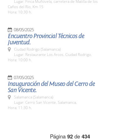
Lugar: Finca Muñovela, carretera de Matilla de los
Caños del Rio, Km 15
Hora: 10:30 h.
08/05/2025
Encuentro Provincial Técnicos de
Juventud.
Ciudad Rodrigo (Salamanca)
Lugar: Restaurante Los Arcos. Ciudad Rodrigo.
Hora: 10:00 h.
07/05/2025
Inauguración del Museo del Cerro de
San Vicente.
Salamanca (Salamanca)
Lugar: Cerro San Vicente. Salamanca.
Hora: 11:30 h.
Página
92
de
434