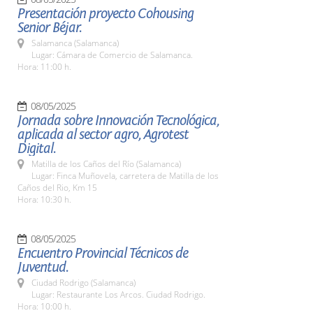
Presentación proyecto Cohousing
Senior Béjar.
Salamanca (Salamanca)
Lugar: Cámara de Comercio de Salamanca.
Hora: 11:00 h.
08/05/2025
Jornada sobre Innovación Tecnológica,
aplicada al sector agro, Agrotest
Digital.
Matilla de los Caños del Río (Salamanca)
Lugar: Finca Muñovela, carretera de Matilla de los
Caños del Rio, Km 15
Hora: 10:30 h.
08/05/2025
Encuentro Provincial Técnicos de
Juventud.
Ciudad Rodrigo (Salamanca)
Lugar: Restaurante Los Arcos. Ciudad Rodrigo.
Hora: 10:00 h.