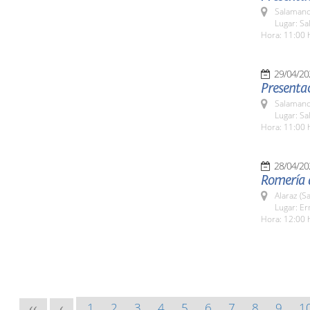
Salamanc
Lugar: Sa
Hora: 11:00 
29/04/20
Presentac
Salamanc
Lugar: Sa
Hora: 11:00 
28/04/20
Romería 
Alaraz (S
Lugar: Er
Hora: 12:00 
1
2
3
4
5
6
7
8
9
1
<<
<