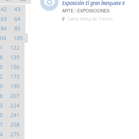
Exposición El gran banquete II
42
43
ARTE / EXPOSICIONES
63
64
Santa Marta de Tormes
84
85
04
105
1
122
8
139
5
156
2
173
9
190
6
207
3
224
0
241
7
258
4
275