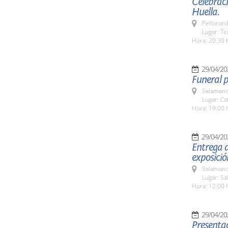
Celebraci
Huella.
Peñarand
Lugar: T
Hora: 20:30 
29/04/20
Funeral p
Salamanc
Lugar: C
Hora: 19:00 
29/04/20
Entrega d
exposició
Salamanc
Lugar: Sa
Hora: 12:00 
29/04/20
Presentac