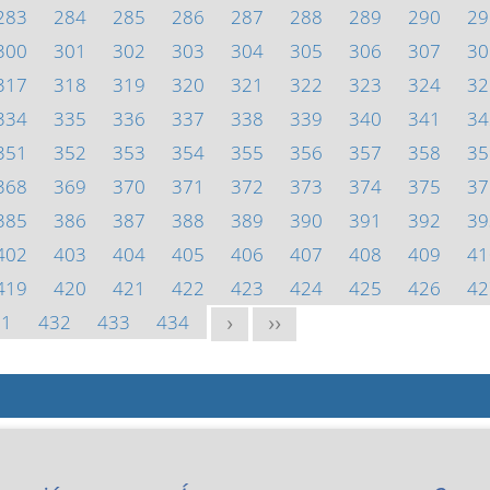
283
284
285
286
287
288
289
290
29
300
301
302
303
304
305
306
307
30
317
318
319
320
321
322
323
324
32
334
335
336
337
338
339
340
341
34
351
352
353
354
355
356
357
358
35
368
369
370
371
372
373
374
375
37
385
386
387
388
389
390
391
392
39
402
403
404
405
406
407
408
409
41
419
420
421
422
423
424
425
426
42
31
432
433
434
>
>>