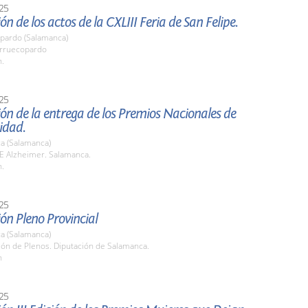
25
ón de los actos de la CXLIII Feria de San Felipe.
pardo (Salamanca)
arruecopardo
h.
25
ón de la entrega de los Premios Nacionales de
idad.
a (Salamanca)
RE Alzheimer. Salamanca.
h.
25
ón Pleno Provincial
a (Salamanca)
lón de Plenos. Diputación de Salamanca.
h
25