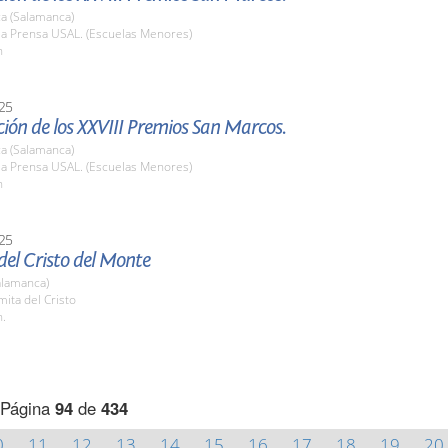
a (Salamanca)
la Prensa USAL. (Escuelas Menores)
h
25
ión de los XXVIII Premios San Marcos.
a (Salamanca)
la Prensa USAL. (Escuelas Menores)
h
25
del Cristo del Monte
alamanca)
mita del Cristo
h.
Página
94
de
434
0
11
12
13
14
15
16
17
18
19
20