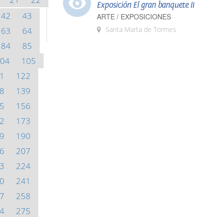
Exposición El gran banquete II
42
43
ARTE / EXPOSICIONES
Santa Marta de Tormes
63
64
84
85
04
105
1
122
8
139
5
156
2
173
9
190
6
207
3
224
0
241
7
258
4
275