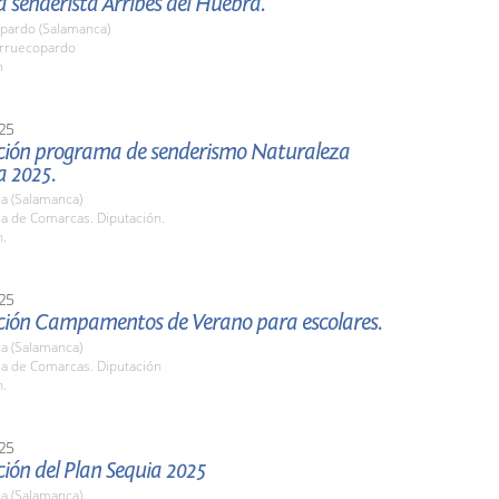
 senderista Arribes del Huebra.
pardo (Salamanca)
arruecopardo
h
25
ción programa de senderismo Naturaleza
a 2025.
a (Salamanca)
la de Comarcas. Diputación.
h.
25
ción Campamentos de Verano para escolares.
a (Salamanca)
la de Comarcas. Diputación
h.
25
ión del Plan Sequia 2025
a (Salamanca)