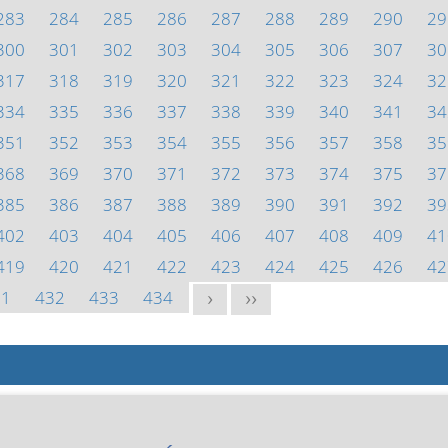
283
284
285
286
287
288
289
290
29
300
301
302
303
304
305
306
307
30
317
318
319
320
321
322
323
324
32
334
335
336
337
338
339
340
341
34
351
352
353
354
355
356
357
358
35
368
369
370
371
372
373
374
375
37
385
386
387
388
389
390
391
392
39
402
403
404
405
406
407
408
409
41
419
420
421
422
423
424
425
426
42
31
432
433
434
>
>>