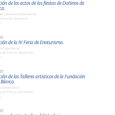
ión de los actos de las fiestas de Doñinos de
ca.
de Salamanca (Salamanca)
oñinos de Salamanca.
h.
25
ión de la IV Feria de Enoturismo.
a (Salamanca)
la de Prensa. Diputación.
h.
25
ión de los Talleres artísticos de la Fundación
 Blanco.
a (Salamanca)
la de Prensa. Diputación.
h.
25