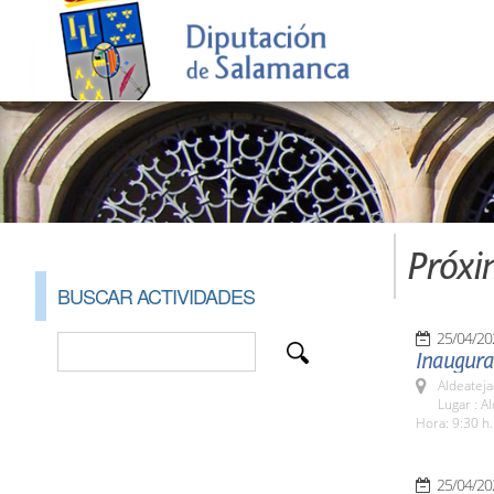
Próxi
BUSCAR ACTIVIDADES
25/04/20
Inaugurac
Aldeateja
Lugar : A
Hora: 9:30 h.
25/04/20