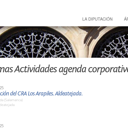
LA DIPUTACIÓN
Á
mas Actividades agenda corporativ
25
ión del CRA Los Arapiles. Aldeatejada.
da (Salamanca)
ldeatejada
25