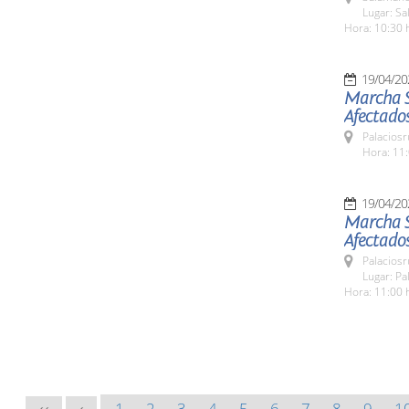
Lugar: Sa
Hora: 10:30 
19/04/20
Marcha So
Afectados
Palaciosr
Hora: 11:
19/04/20
Marcha So
Afectados
Palaciosr
Lugar: Pa
Hora: 11:00 
1
2
3
4
5
6
7
8
9
1