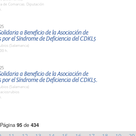
la de Comarcas. Diputación
h.
25
lidaria a Beneficio de la Asociación de
 por el Síndrome de Deficiencia del CDKL5
ubios (Salamanca)
00 h.
25
lidaria a Beneficio de la Asociación de
 por el Síndrome de Deficiencia del CDKL5.
ubios (Salamanca)
laciosrubios
h.
Página
95
de
434
0
11
12
13
14
15
16
17
18
19
20