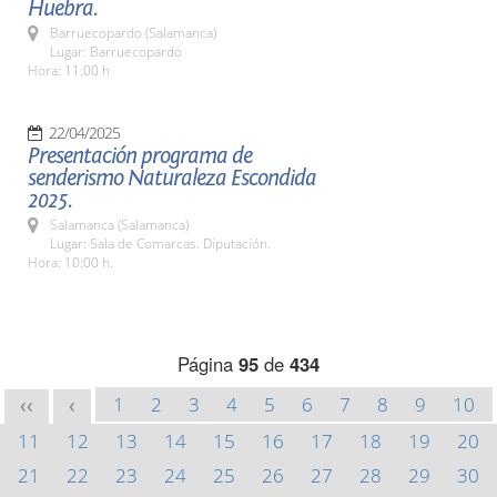
Huebra.
Barruecopardo (Salamanca)
Lugar: Barruecopardo
Hora: 11:00 h
22/04/2025
Presentación programa de
senderismo Naturaleza Escondida
2025.
Salamanca (Salamanca)
Lugar: Sala de Comarcas. Diputación.
Hora: 10:00 h.
Página
95
de
434
1
2
3
4
5
6
7
8
9
10
<<
<
11
12
13
14
15
16
17
18
19
20
21
22
23
24
25
26
27
28
29
30