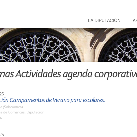
LA DIPUTACIÓN
Á
mas Actividades agenda corporativ
25
ción Campamentos de Verano para escolares.
a (Salamanca)
la de Comarcas. Diputación
h.
25