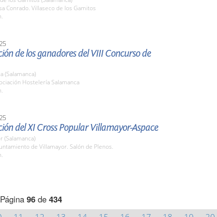
sa Conrado. Villaseco de los Gamitos
h.
25
ión de los ganadores del VIII Concurso de
a (Salamanca)
ociación Hostelería Salamanca
h.
25
ión del XI Cross Popular Villamayor-Aspace
r (Salamanca)
untamiento de Villamayor. Salón de Plenos.
h.
Página
96
de
434
0
11
12
13
14
15
16
17
18
19
20