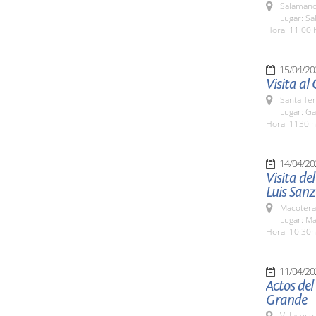
Salamanc
Lugar: Sa
Hora: 11:00 
15/04/20
Visita al
Santa Te
Lugar: Ga
Hora: 1130 h
14/04/20
Visita de
Luis Sanz
Macotera
Lugar: M
Hora: 10:30h
11/04/20
Actos del
Grande
Villaseco