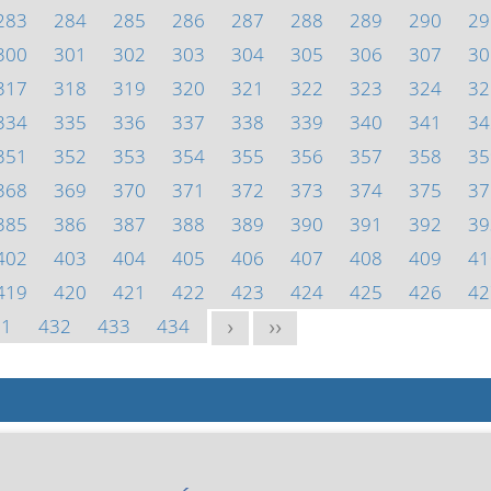
283
284
285
286
287
288
289
290
29
300
301
302
303
304
305
306
307
30
317
318
319
320
321
322
323
324
32
334
335
336
337
338
339
340
341
34
351
352
353
354
355
356
357
358
35
368
369
370
371
372
373
374
375
37
385
386
387
388
389
390
391
392
39
402
403
404
405
406
407
408
409
41
419
420
421
422
423
424
425
426
42
31
432
433
434
>
>>