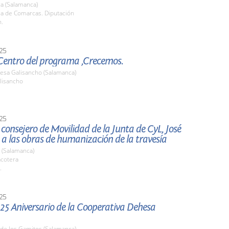
a (Salamanca)
la de Comarcas. Diputación
h.
25
 Centro del programa ,Crecemos.
resa Galisancho (Salamanca)
lisancho
25
l consejero de Movilidad de la Junta de CyL, José
 a las obras de humanización de la travesía
 (Salamanca)
acotera
.
25
 25 Aniversario de la Cooperativa Dehesa
 de los Gamitos (Salamanca)