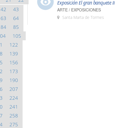
Exposición El gran banquete II
42
43
ARTE / EXPOSICIONES
Santa Marta de Tormes
63
64
84
85
04
105
1
122
8
139
5
156
2
173
9
190
6
207
3
224
0
241
7
258
4
275