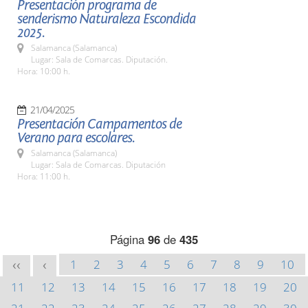
Presentación programa de
senderismo Naturaleza Escondida
2025.
Salamanca (Salamanca)
Lugar: Sala de Comarcas. Diputación.
Hora: 10:00 h.
21/04/2025
Presentación Campamentos de
Verano para escolares.
Salamanca (Salamanca)
Lugar: Sala de Comarcas. Diputación
Hora: 11:00 h.
Página
96
de
435
1
2
3
4
5
6
7
8
9
10
<<
<
11
12
13
14
15
16
17
18
19
20