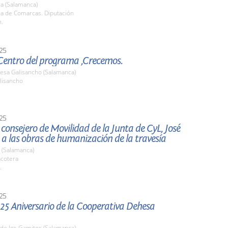
a (Salamanca)
la de Comarcas. Diputación
h.
25
 Centro del programa ,Crecemos.
resa Galisancho (Salamanca)
lisancho
25
l consejero de Movilidad de la Junta de CyL, José
 a las obras de humanización de la travesía
 (Salamanca)
acotera
.
25
 25 Aniversario de la Cooperativa Dehesa
 de los Gamitos (Salamanca)