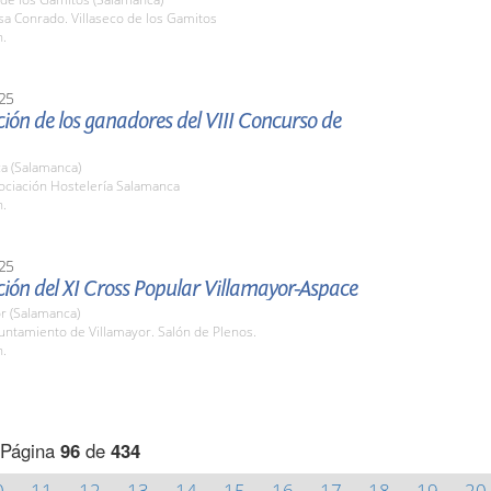
sa Conrado. Villaseco de los Gamitos
h.
25
ión de los ganadores del VIII Concurso de
a (Salamanca)
ociación Hostelería Salamanca
h.
25
ión del XI Cross Popular Villamayor-Aspace
r (Salamanca)
untamiento de Villamayor. Salón de Plenos.
h.
Página
96
de
434
0
11
12
13
14
15
16
17
18
19
20