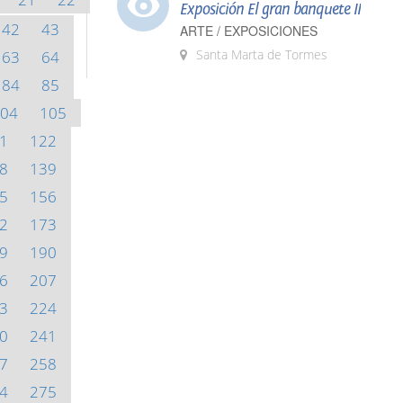
Exposición El gran banquete II
42
43
ARTE / EXPOSICIONES
Santa Marta de Tormes
63
64
84
85
04
105
1
122
8
139
5
156
2
173
9
190
6
207
3
224
0
241
7
258
4
275