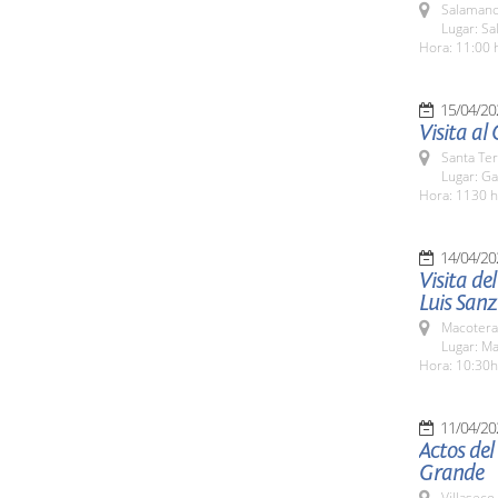
Salamanc
Lugar: Sa
Hora: 11:00 
15/04/20
Visita al
Santa Te
Lugar: Ga
Hora: 1130 h
14/04/20
Visita de
Luis Sanz
Macotera
Lugar: M
Hora: 10:30h
11/04/20
Actos del
Grande
Villaseco