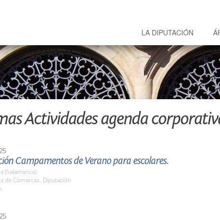
LA DIPUTACIÓN
Á
mas Actividades agenda corporativ
25
ción Campamentos de Verano para escolares.
a (Salamanca)
la de Comarcas. Diputación
h.
25