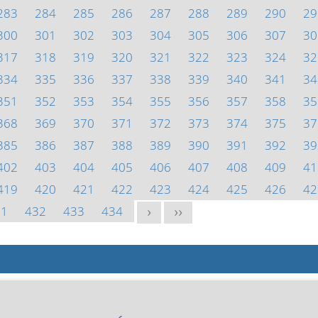
283
284
285
286
287
288
289
290
29
300
301
302
303
304
305
306
307
30
317
318
319
320
321
322
323
324
32
334
335
336
337
338
339
340
341
34
351
352
353
354
355
356
357
358
35
368
369
370
371
372
373
374
375
37
385
386
387
388
389
390
391
392
39
402
403
404
405
406
407
408
409
41
419
420
421
422
423
424
425
426
42
31
432
433
434
>
>>