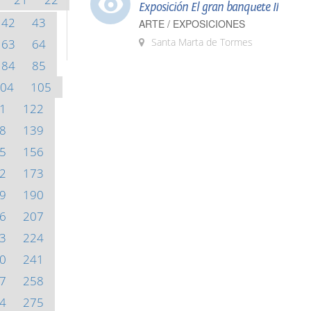
Exposición El gran banquete II
42
43
ARTE / EXPOSICIONES
Santa Marta de Tormes
63
64
84
85
04
105
1
122
8
139
5
156
2
173
9
190
6
207
3
224
0
241
7
258
4
275