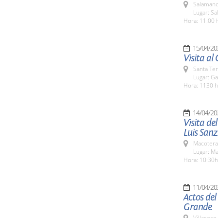
Salamanc
Lugar: Sa
Hora: 11:00 
15/04/20
Visita al
Santa Te
Lugar: Ga
Hora: 1130 h
14/04/20
Visita de
Luis Sanz
Macotera
Lugar: M
Hora: 10:30h
11/04/20
Actos del
Grande
Villaseco