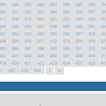
283
284
285
286
287
288
289
290
29
300
301
302
303
304
305
306
307
30
317
318
319
320
321
322
323
324
32
334
335
336
337
338
339
340
341
34
351
352
353
354
355
356
357
358
35
368
369
370
371
372
373
374
375
37
385
386
387
388
389
390
391
392
39
402
403
404
405
406
407
408
409
41
419
420
421
422
423
424
425
426
42
31
432
433
434
>
>>