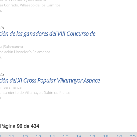
sa Conrado. Villaseco de los Gamitos
h.
25
ión de los ganadores del VIII Concurso de
a (Salamanca)
ociación Hostelería Salamanca
h.
25
ión del XI Cross Popular Villamayor-Aspace
r (Salamanca)
untamiento de Villamayor. Salón de Plenos.
h.
Página
96
de
434
0
11
12
13
14
15
16
17
18
19
20