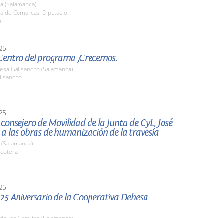
a (Salamanca)
la de Comarcas. Diputación
h.
25
 Centro del programa ,Crecemos.
resa Galisancho (Salamanca)
lisancho
25
l consejero de Movilidad de la Junta de CyL, José
 a las obras de humanización de la travesía
 (Salamanca)
acotera
.
25
 25 Aniversario de la Cooperativa Dehesa
 de los Gamitos (Salamanca)