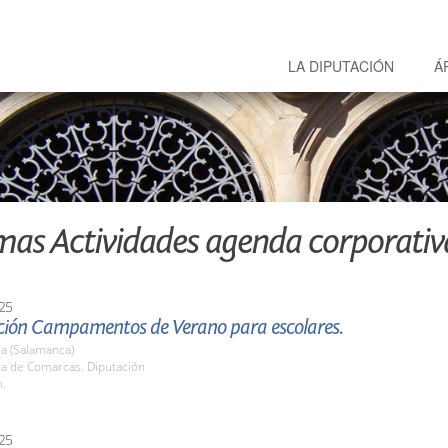
LA DIPUTACIÓN
Á
mas Actividades agenda corporativ
25
ción Campamentos de Verano para escolares.
a (Salamanca)
la de Comarcas. Diputación
h.
25