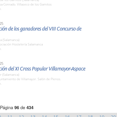
sa Conrado. Villaseco de los Gamitos
h.
25
ión de los ganadores del VIII Concurso de
a (Salamanca)
ociación Hostelería Salamanca
h.
25
ión del XI Cross Popular Villamayor-Aspace
r (Salamanca)
untamiento de Villamayor. Salón de Plenos.
h.
Página
96
de
434
0
11
12
13
14
15
16
17
18
19
20