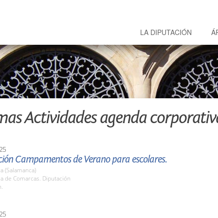
LA DIPUTACIÓN
Á
mas Actividades agenda corporativ
25
ción Campamentos de Verano para escolares.
a (Salamanca)
la de Comarcas. Diputación
h.
25