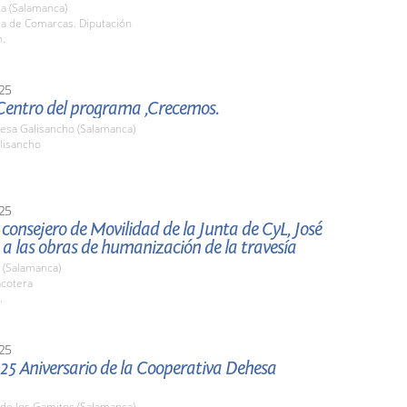
a (Salamanca)
la de Comarcas. Diputación
h.
25
 Centro del programa ,Crecemos.
resa Galisancho (Salamanca)
lisancho
25
l consejero de Movilidad de la Junta de CyL, José
 a las obras de humanización de la travesía
 (Salamanca)
acotera
.
25
 25 Aniversario de la Cooperativa Dehesa
 de los Gamitos (Salamanca)