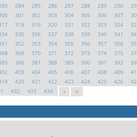
283
284
285
286
287
288
289
290
29
300
301
302
303
304
305
306
307
30
317
318
319
320
321
322
323
324
32
334
335
336
337
338
339
340
341
34
351
352
353
354
355
356
357
358
35
368
369
370
371
372
373
374
375
37
385
386
387
388
389
390
391
392
39
402
403
404
405
406
407
408
409
41
419
420
421
422
423
424
425
426
42
31
432
433
434
>
>>