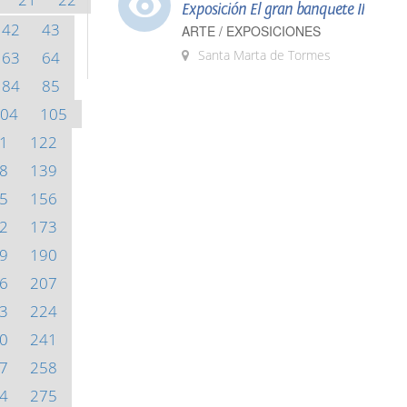
Exposición El gran banquete II
42
43
ARTE / EXPOSICIONES
Santa Marta de Tormes
63
64
84
85
04
105
1
122
8
139
5
156
2
173
9
190
6
207
3
224
0
241
7
258
4
275