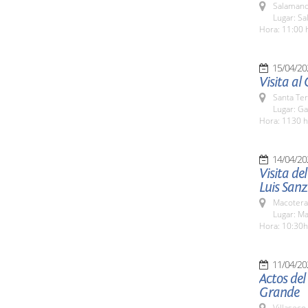
Salamanc
Lugar: Sa
Hora: 11:00 
15/04/20
Visita al
Santa Te
Lugar: Ga
Hora: 1130 h
14/04/20
Visita de
Luis Sanz
Macotera
Lugar: M
Hora: 10:30h
11/04/20
Actos del
Grande
Villaseco