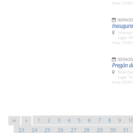
Hora: 12:00 
06/04/20
Inaugurac
Villaviej
Lugar: Vil
Hora: 10:30 
05/04/20
Pregón de
Béjar (Sa
Lugar: Te
Hora: 20:00 
1
2
3
4
5
6
7
8
9
1
<<
<
23
24
25
26
27
28
29
30
31