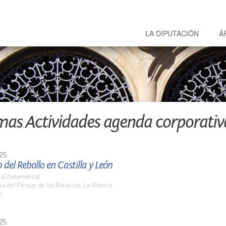
LA DIPUTACIÓN
Á
mas Actividades agenda corporativ
25
b del Rebollo en Castilla y León
La) (Salamanca)
sa del Parque de las Batuecas. La Alberca
h.
25