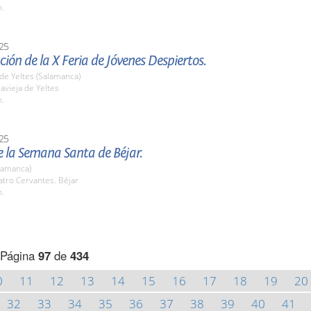
h.
25
ión de la X Feria de Jóvenes Despiertos.
a de Yeltes (Salamanca)
lavieja de Yeltes
h.
25
 la Semana Santa de Béjar.
lamanca)
atro Cervantes. Béjar
h.
Página
97
de
434
0
11
12
13
14
15
16
17
18
19
20
32
33
34
35
36
37
38
39
40
41