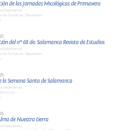
ión de las Jornadas Micológicas de Primavera
a (Salamanca)
la de Comarcas. Diputación
h.
25
ión del nº 68 de: Salamanca Revista de Estudios
a (Salamanca)
la de Comarcas. Diputación
h.
25
e la Semana Santa de Salamanca
a (Salamanca)
atro Liceo
h.
25
 Alma de Nuestra tierra
a (Salamanca)