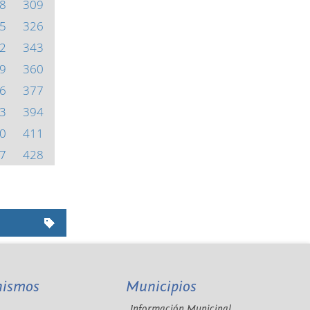
8
309
5
326
2
343
9
360
6
377
3
394
0
411
7
428
nismos
Municipios
Información Municipal