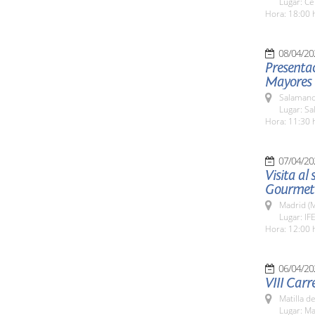
Lugar: Ce
Hora: 18:00 
08/04/20
Presentac
Mayores q
Salamanc
Lugar: Sa
Hora: 11:30 
07/04/20
Visita al
Gourmet
Madrid (M
Lugar: IF
Hora: 12:00 
06/04/20
VIII Carr
Matilla d
Lugar: Ma