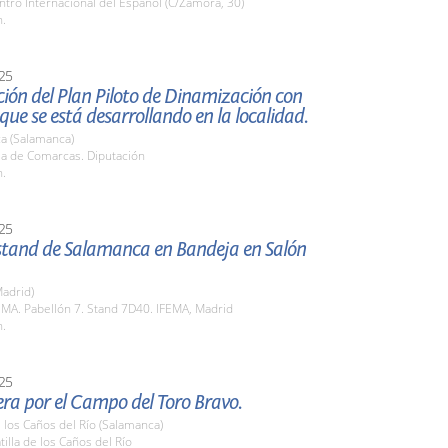
ntro Internacional del Español (C/Zamora, 30)
h.
25
ión del Plan Piloto de Dinamización con
ue se está desarrollando en la localidad.
a (Salamanca)
la de Comarcas. Diputación
h.
25
 stand de Salamanca en Bandeja en Salón
adrid)
EMA. Pabellón 7. Stand 7D40. IFEMA, Madrid
h.
25
era por el Campo del Toro Bravo.
e los Caños del Río (Salamanca)
tilla de los Caños del Río