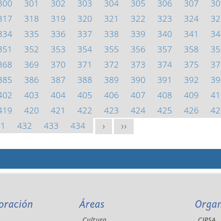
300
301
302
303
304
305
306
307
30
317
318
319
320
321
322
323
324
32
334
335
336
337
338
339
340
341
34
351
352
353
354
355
356
357
358
35
368
369
370
371
372
373
374
375
37
385
386
387
388
389
390
391
392
39
402
403
404
405
406
407
408
409
41
419
420
421
422
423
424
425
426
42
31
432
433
434
>
>>
oración
Áreas
Orga
Cultura
CIPSA