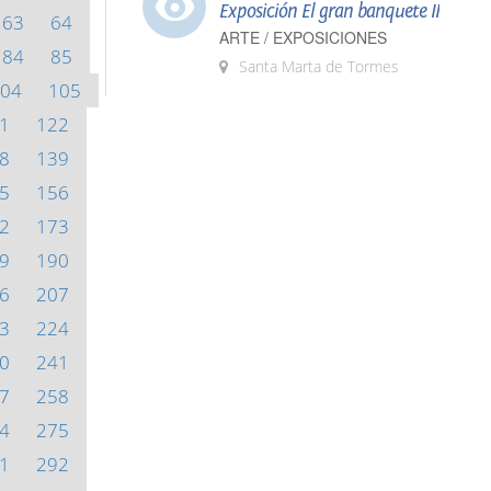
Exposición El gran banquete II
63
64
ARTE / EXPOSICIONES
84
85
Santa Marta de Tormes
04
105
1
122
8
139
5
156
2
173
9
190
6
207
3
224
0
241
7
258
4
275
1
292