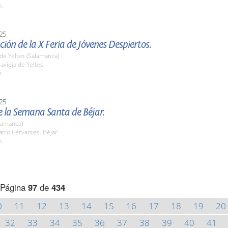
h.
25
ión de la X Feria de Jóvenes Despiertos.
a de Yeltes (Salamanca)
lavieja de Yeltes
h.
25
 la Semana Santa de Béjar.
lamanca)
atro Cervantes. Béjar
h.
Página
97
de
434
0
11
12
13
14
15
16
17
18
19
20
32
33
34
35
36
37
38
39
40
41