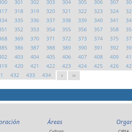
300
301
302
303
304
305
306
307
30
317
318
319
320
321
322
323
324
32
334
335
336
337
338
339
340
341
34
351
352
353
354
355
356
357
358
35
368
369
370
371
372
373
374
375
37
385
386
387
388
389
390
391
392
39
402
403
404
405
406
407
408
409
41
419
420
421
422
423
424
425
426
42
31
432
433
434
>
>>
oración
Áreas
Orga
Cultura
CIPSA