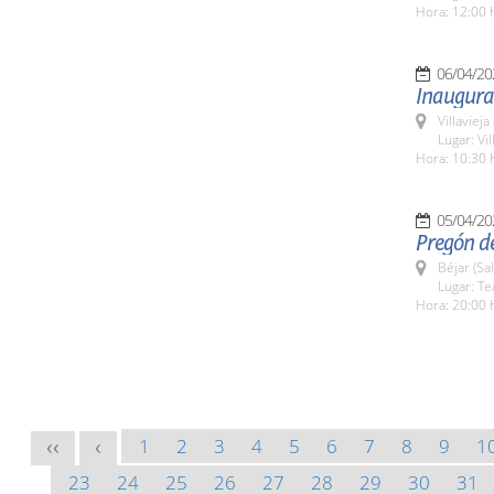
Hora: 12:00 
06/04/20
Inaugurac
Villaviej
Lugar: Vil
Hora: 10:30 
05/04/20
Pregón de
Béjar (Sa
Lugar: Te
Hora: 20:00 
1
2
3
4
5
6
7
8
9
1
<<
<
23
24
25
26
27
28
29
30
31