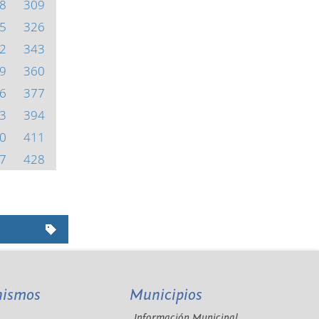
8
309
5
326
2
343
9
360
6
377
3
394
0
411
7
428
nismos
Municipios
Información Municipal