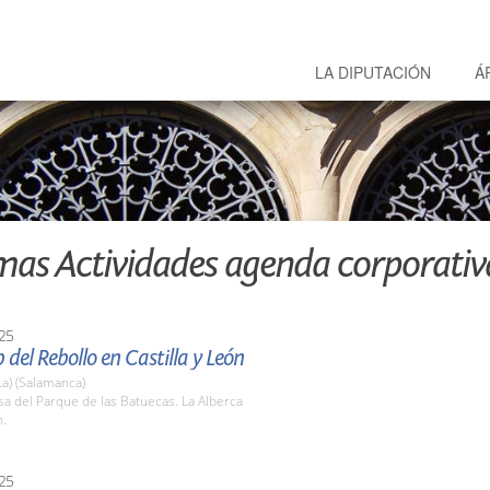
LA DIPUTACIÓN
Á
mas Actividades agenda corporativ
25
b del Rebollo en Castilla y León
La) (Salamanca)
sa del Parque de las Batuecas. La Alberca
h.
25