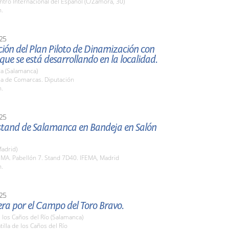
ntro Internacional del Español (C/Zamora, 30)
h.
25
ión del Plan Piloto de Dinamización con
ue se está desarrollando en la localidad.
a (Salamanca)
la de Comarcas. Diputación
h.
25
 stand de Salamanca en Bandeja en Salón
adrid)
EMA. Pabellón 7. Stand 7D40. IFEMA, Madrid
h.
25
era por el Campo del Toro Bravo.
e los Caños del Río (Salamanca)
tilla de los Caños del Río