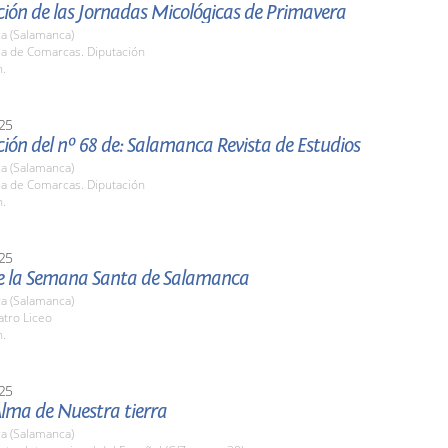
ión de las Jornadas Micológicas de Primavera
a (Salamanca)
la de Comarcas. Diputación
h.
25
ión del nº 68 de: Salamanca Revista de Estudios
a (Salamanca)
la de Comarcas. Diputación
h.
25
e la Semana Santa de Salamanca
a (Salamanca)
atro Liceo
h.
25
 Alma de Nuestra tierra
a (Salamanca)