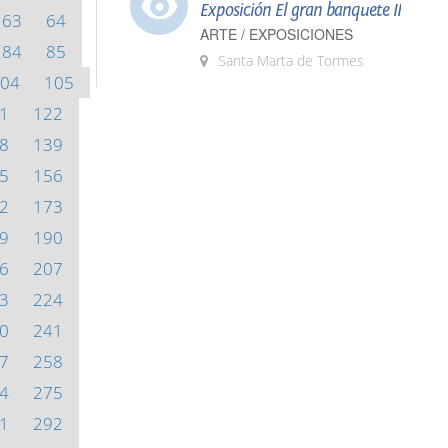
Exposición El gran banquete II
63
64
ARTE / EXPOSICIONES
84
85
Santa Marta de Tormes
04
105
1
122
8
139
5
156
2
173
9
190
6
207
3
224
0
241
7
258
4
275
1
292