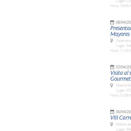
Lugar: Ce
Hora: 18:00 
08/04/20
Presentac
Mayores q
Salamanc
Lugar: Sa
Hora: 11:30 
07/04/20
Visita al
Gourmet
Madrid (M
Lugar: IF
Hora: 12:00 
06/04/20
VIII Carr
Matilla d
Lugar: Ma