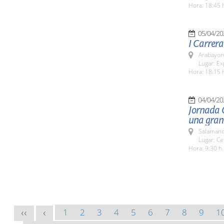
Hora: 18:45 
05/04/20
I Carrera
Arabayon
Lugar: Ex
Hora: 18:15 
04/04/20
Jornada G
una gran
Salamanc
Lugar: Ce
Hora: 9:30 h.
1
2
3
4
5
6
7
8
9
1
<<
<