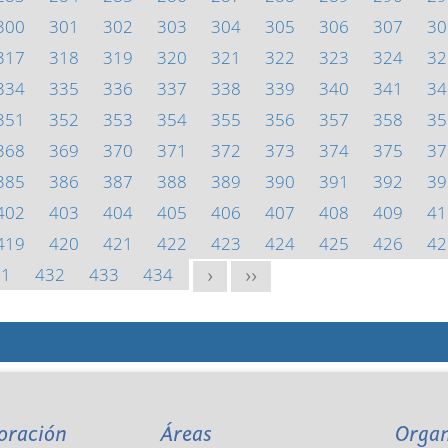
300
301
302
303
304
305
306
307
30
317
318
319
320
321
322
323
324
32
334
335
336
337
338
339
340
341
34
351
352
353
354
355
356
357
358
35
368
369
370
371
372
373
374
375
37
385
386
387
388
389
390
391
392
39
402
403
404
405
406
407
408
409
41
419
420
421
422
423
424
425
426
42
31
432
433
434
>
>>
oración
Áreas
Orga