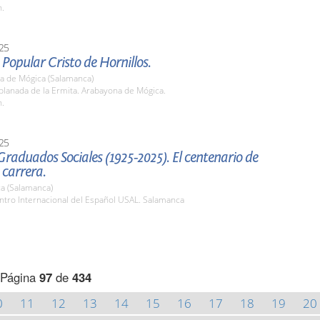
h.
25
 Popular Cristo de Hornillos.
a de Mógica (Salamanca)
planada de la Ermita. Arabayona de Mógica.
h.
25
raduados Sociales (1925-2025). El centenario de
 carrera.
a (Salamanca)
ntro Internacional del Español USAL. Salamanca
Página
97
de
434
0
11
12
13
14
15
16
17
18
19
20