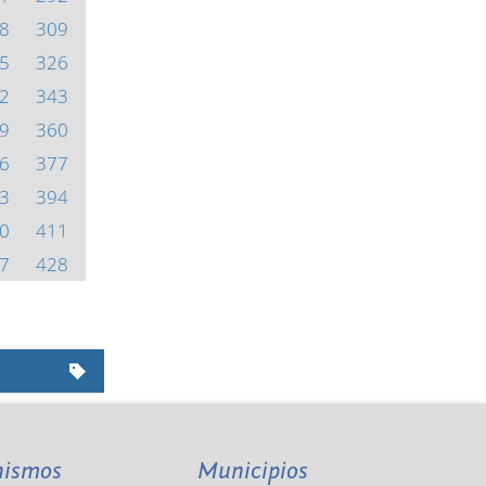
8
309
5
326
2
343
9
360
6
377
3
394
0
411
7
428
nismos
Municipios