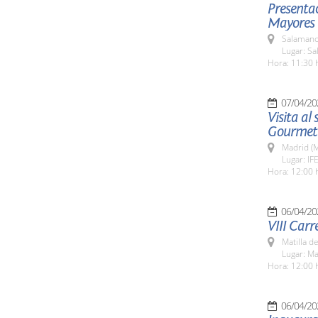
Presentac
Mayores q
Salamanc
Lugar: Sa
Hora: 11:30 
07/04/20
Visita al
Gourmet
Madrid (M
Lugar: IF
Hora: 12:00 
06/04/20
VIII Carr
Matilla d
Lugar: Ma
Hora: 12:00 
06/04/20