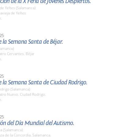
ión de la X Feria de Jóvenes Despiertos.
a de Yeltes (Salamanca)
lavieja de Yeltes
h.
25
 la Semana Santa de Béjar.
lamanca)
atro Cervantes. Béjar
h.
25
e la Semana Santa de Ciudad Rodrigo.
odrigo (Salamanca)
atro Nuevo. Ciudad Rodrigo.
h.
25
ón del Día Mundial del Autismo.
a (Salamanca)
aza de la Concordia. Salamanca.