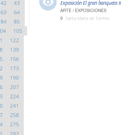
42
43
Exposición El gran banquete II
ARTE / EXPOSICIONES
63
64
Santa Marta de Tormes
84
85
04
105
1
122
8
139
5
156
2
173
9
190
6
207
3
224
0
241
7
258
4
275
1
292