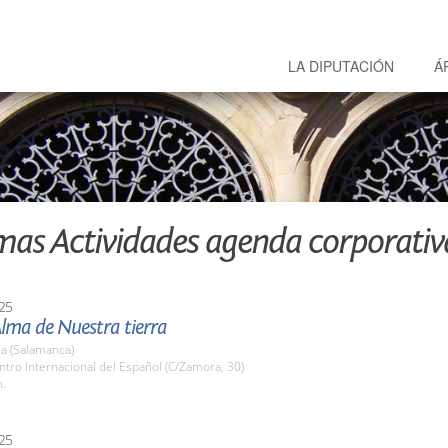
LA DIPUTACIÓN
Á
mas Actividades agenda corporativ
25
 Alma de Nuestra tierra
a (Salamanca)
ntro Internacional del Español (C/Zamora, 30)
h.
25