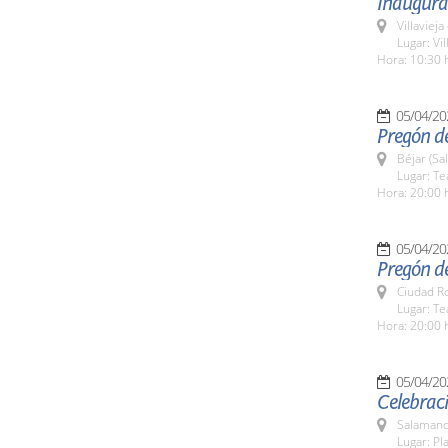
Inaugurac
Villaviej
Lugar: Vil
Hora: 10:30 
05/04/20
Pregón de
Béjar (Sa
Lugar: Te
Hora: 20:00 
05/04/20
Pregón d
Ciudad R
Lugar: Te
Hora: 20:00 
05/04/20
Celebraci
Salamanc
Lugar: Pl