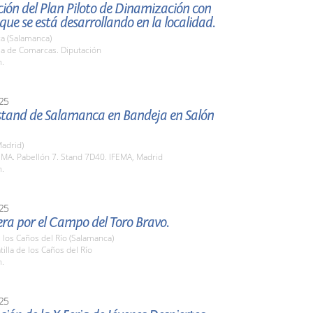
ión del Plan Piloto de Dinamización con
ue se está desarrollando en la localidad.
a (Salamanca)
la de Comarcas. Diputación
h.
25
 stand de Salamanca en Bandeja en Salón
adrid)
EMA. Pabellón 7. Stand 7D40. IFEMA, Madrid
h.
25
era por el Campo del Toro Bravo.
e los Caños del Río (Salamanca)
tilla de los Caños del Río
h.
25