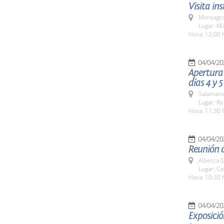
Visita in
Monsagro
Lugar: M
Hora: 12:00 
04/04/20
Apertura 
días 4 y 5
Salamanc
Lugar: Re
Hora: 11:30 
04/04/20
Reunión d
Alberca (
Lugar: Ca
Hora: 10:30 
04/04/20
Exposició