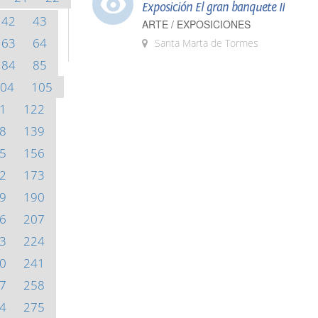
Exposición El gran banquete II
42
43
ARTE / EXPOSICIONES
63
64
Santa Marta de Tormes
84
85
04
105
1
122
8
139
5
156
2
173
9
190
6
207
3
224
0
241
7
258
4
275