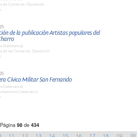
la de Comarcas. Diputación.
h.
25
ión de la publicación Artistas populares del
harro
a (Salamanca)
la de las Comarcas. Diputación
h.
25
era Cívico Militar San Fernando
a (Salamanca)
yuntamiento Salamanca
h
Página
98
de
434
0
11
12
13
14
15
16
17
18
19
20