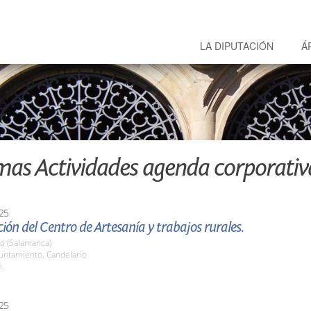
LA DIPUTACIÓN
Á
mas Actividades agenda corporativ
25
ión del Centro de Artesanía y trabajos rurales.
io (Salamanca)
yuntamiento. Candelario
h.
25