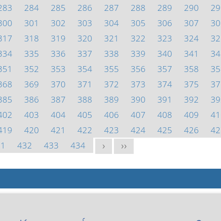
283
284
285
286
287
288
289
290
29
300
301
302
303
304
305
306
307
30
317
318
319
320
321
322
323
324
32
334
335
336
337
338
339
340
341
34
351
352
353
354
355
356
357
358
35
368
369
370
371
372
373
374
375
37
385
386
387
388
389
390
391
392
39
402
403
404
405
406
407
408
409
41
419
420
421
422
423
424
425
426
42
31
432
433
434
>
>>