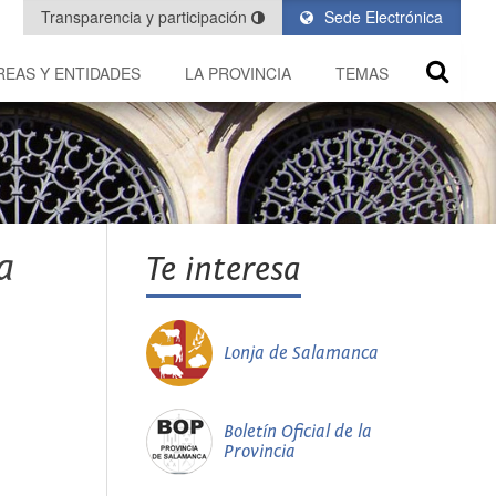
Transparencia y participación
Sede Electrónica
REAS Y ENTIDADES
LA PROVINCIA
TEMAS
a
Te interesa
Lonja de Salamanca
Boletín Oficial de la
Provincia