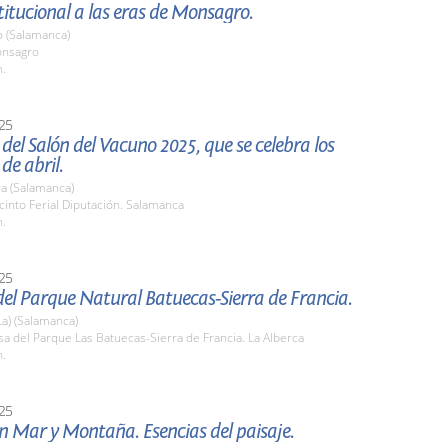
stitucional a las eras de Monsagro.
 (Salamanca)
onsagro
h.
25
del Salón del Vacuno 2025, que se celebra los
 de abril.
a (Salamanca)
cinto Ferial Diputación. Salamanca
h.
25
el Parque Natural Batuecas-Sierra de Francia.
La) (Salamanca)
sa del Parque Las Batuecas-Sierra de Francia. La Alberca
h.
25
n Mar y Montaña. Esencias del paisaje.