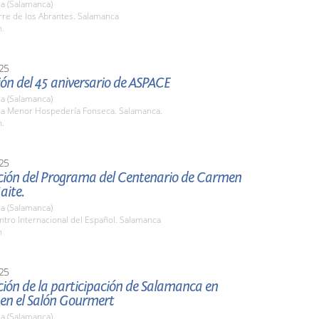
a (Salamanca)
rre de los Abrantes. Salamanca
h.
25
ón del 45 aniversario de ASPACE
a (Salamanca)
ala Menor Hospedería Fonseca. Salamanca.
h.
25
ción del Programa del Centenario de Carmen
aite.
a (Salamanca)
ntro Internacional del Español. Salamanca
h
25
ión de la participación de Salamanca en
 en el Salón Gourmert
a (Salamanca)