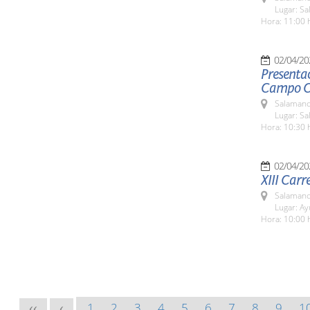
Lugar: Sa
Hora: 11:00 
02/04/20
Presentac
Campo C
Salamanc
Lugar: Sa
Hora: 10:30 
02/04/20
XIII Carr
Salamanc
Lugar: A
Hora: 10:00 
1
2
3
4
5
6
7
8
9
1
<<
<