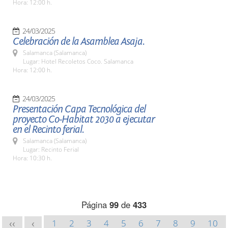
Hora: 12:00 h.
24/03/2025
Celebración de la Asamblea Asaja.
Salamanca (Salamanca)
Lugar: Hotel Recoletos Coco. Salamanca
Hora: 12:00 h.
24/03/2025
Presentación Capa Tecnológica del
proyecto Co-Habitat 2030 a ejecutar
en el Recinto ferial.
Salamanca (Salamanca)
Lugar: Recinto Ferial
Hora: 10:30 h.
Página
99
de
433
1
2
3
4
5
6
7
8
9
10
<<
<