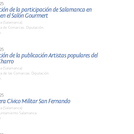
25
ión de la participación de Salamanca en
 en el Salón Gourmert
a (Salamanca)
la de Comarcas. Diputación.
h.
25
ión de la publicación Artistas populares del
harro
a (Salamanca)
la de las Comarcas. Diputación
h.
25
era Cívico Militar San Fernando
a (Salamanca)
yuntamiento Salamanca
h