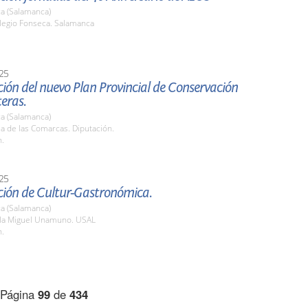
a (Salamanca)
olegio Fonseca. Salamanca
.
25
ión del nuevo Plan Provincial de Conservación
eras.
a (Salamanca)
la de las Comarcas. Diputación.
h.
25
ción de Cultur-Gastronómica.
a (Salamanca)
ula Miguel Unamuno. USAL
h.
Página
99
de
434