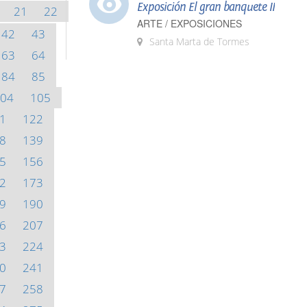
Exposición El gran banquete II
21
22
ARTE / EXPOSICIONES
42
43
Santa Marta de Tormes
63
64
84
85
04
105
1
122
8
139
5
156
2
173
9
190
6
207
3
224
0
241
7
258