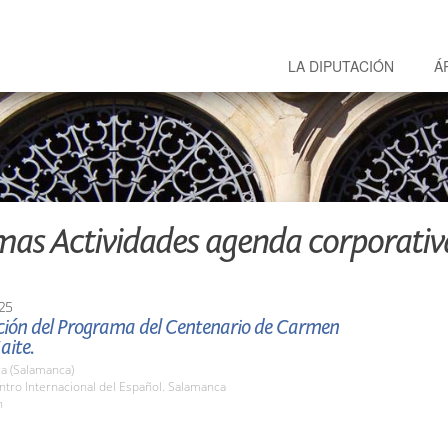
LA DIPUTACIÓN
Á
mas Actividades agenda corporativ
25
ción del Programa del Centenario de Carmen
aite.
a (Salamanca)
ntro Internacional del Español. Salamanca
h