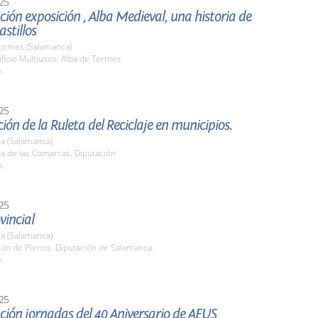
25
ión exposición , Alba Medieval, una historia de
astillos
Tormes (Salamanca)
ificio Multiusos. Alba de Tormes
h.
25
ión de la Ruleta del Reciclaje en municipios.
a (Salamanca)
la de las Comarcas. Diputación
h.
25
vincial
a (Salamanca)
lón de Plenos. Diputación de Salamanca.
h.
25
ión jornadas del 40 Aniversario de AEUS