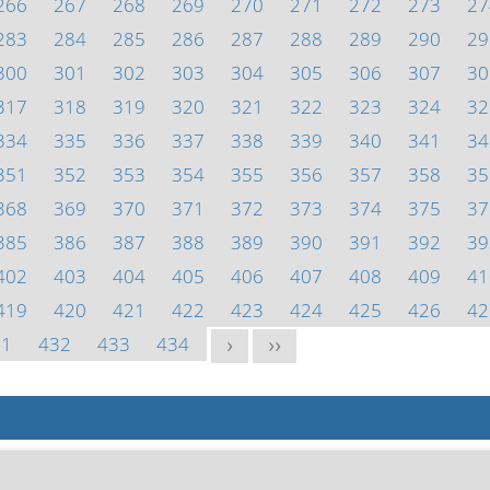
266
267
268
269
270
271
272
273
27
283
284
285
286
287
288
289
290
29
300
301
302
303
304
305
306
307
30
317
318
319
320
321
322
323
324
32
334
335
336
337
338
339
340
341
34
351
352
353
354
355
356
357
358
35
368
369
370
371
372
373
374
375
37
385
386
387
388
389
390
391
392
39
402
403
404
405
406
407
408
409
41
419
420
421
422
423
424
425
426
42
31
432
433
434
>
>>