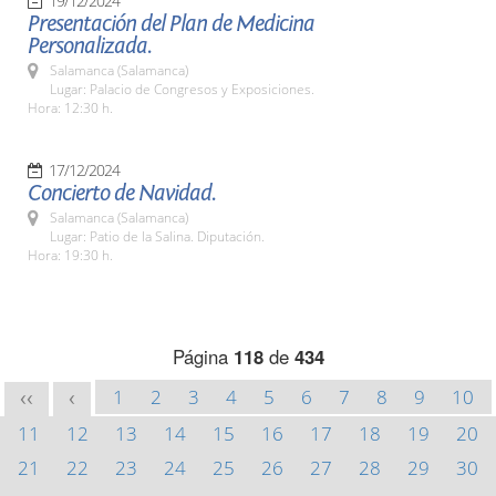
19/12/2024
Presentación del Plan de Medicina
Personalizada.
Salamanca (Salamanca)
Lugar: Palacio de Congresos y Exposiciones.
Hora: 12:30 h.
17/12/2024
Concierto de Navidad.
Salamanca (Salamanca)
Lugar: Patio de la Salina. Diputación.
Hora: 19:30 h.
Página
118
de
434
1
2
3
4
5
6
7
8
9
10
<<
<
11
12
13
14
15
16
17
18
19
20
21
22
23
24
25
26
27
28
29
30