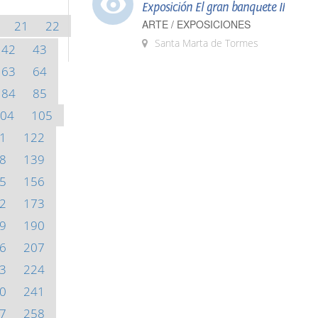
Exposición El gran banquete II
ARTE / EXPOSICIONES
21
22
Santa Marta de Tormes
42
43
63
64
84
85
04
105
1
122
8
139
5
156
2
173
9
190
6
207
3
224
0
241
7
258