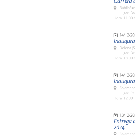
Carrera d
Babilafue
Lugar: Ba
Hora: 11:00 
14/12/20
Inaugurac
Beleña (
Lugar: Be
Hora: 18:00 
14/12/20
Inaugurac
Salamanc
Lugar: Re
Hora: 12:00
13/12/20
Entrega 
2024.
Salamanc