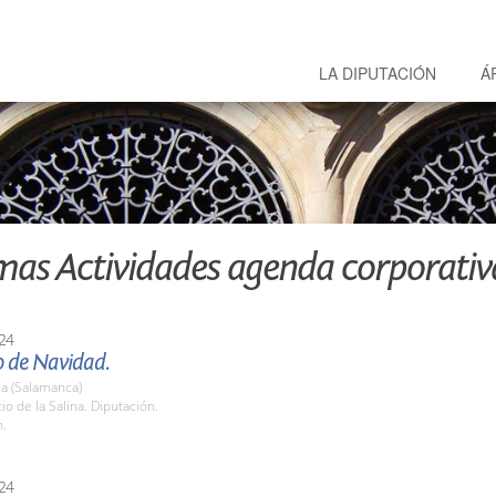
LA DIPUTACIÓN
Á
mas Actividades agenda corporativ
24
o de Navidad.
a (Salamanca)
tio de la Salina. Diputación.
h.
24