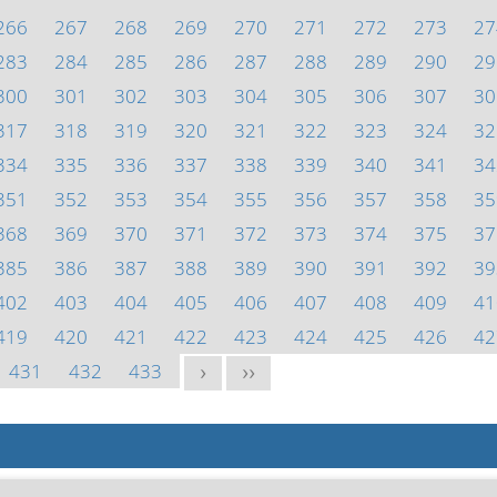
266
267
268
269
270
271
272
273
27
283
284
285
286
287
288
289
290
29
300
301
302
303
304
305
306
307
30
317
318
319
320
321
322
323
324
32
334
335
336
337
338
339
340
341
34
351
352
353
354
355
356
357
358
35
368
369
370
371
372
373
374
375
37
385
386
387
388
389
390
391
392
39
402
403
404
405
406
407
408
409
41
419
420
421
422
423
424
425
426
42
431
432
433
>
>>