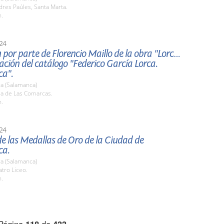
dres Paúles, Santa Marta.
h.
24
por parte de Florencio Maillo de la obra "Lorca"
ación del catálogo "Federico García Lorca.
a".
a (Salamanca)
la de Las Comarcas.
h.
24
e las Medallas de Oro de la Ciudad de
ca.
a (Salamanca)
atro Liceo.
h.