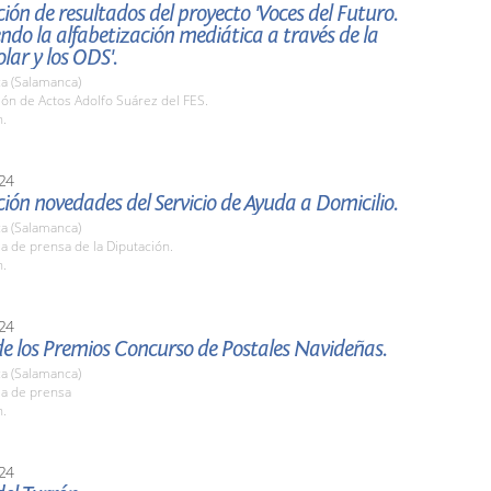
ión de resultados del proyecto 'Voces del Futuro.
do la alfabetización mediática a través de la
olar y los ODS'.
a (Salamanca)
lón de Actos Adolfo Suárez del FES.
h.
24
ión novedades del Servicio de Ayuda a Domicilio.
a (Salamanca)
la de prensa de la Diputación.
h.
24
e los Premios Concurso de Postales Navideñas.
a (Salamanca)
la de prensa
h.
24