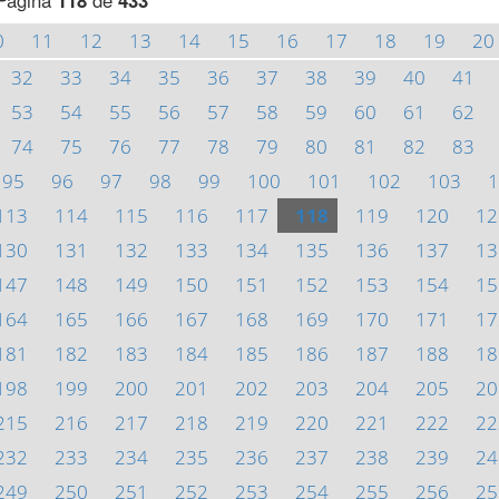
Página
118
de
433
0
11
12
13
14
15
16
17
18
19
20
32
33
34
35
36
37
38
39
40
41
53
54
55
56
57
58
59
60
61
62
74
75
76
77
78
79
80
81
82
83
95
96
97
98
99
100
101
102
103
1
113
114
115
116
117
118
119
120
12
130
131
132
133
134
135
136
137
13
147
148
149
150
151
152
153
154
15
164
165
166
167
168
169
170
171
17
181
182
183
184
185
186
187
188
18
198
199
200
201
202
203
204
205
20
215
216
217
218
219
220
221
222
22
232
233
234
235
236
237
238
239
24
249
250
251
252
253
254
255
256
25