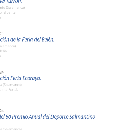
el Turrón.
nte (Salamanca)
bilafuente.
h
24
ión de la Feria del Belén.
Salamanca)
leña.
h
24
ión Feria Ecoraya.
a (Salamanca)
cinto Ferial.
24
del 60 Premio Anual del Deporte Salmantino
a (Salamanca)