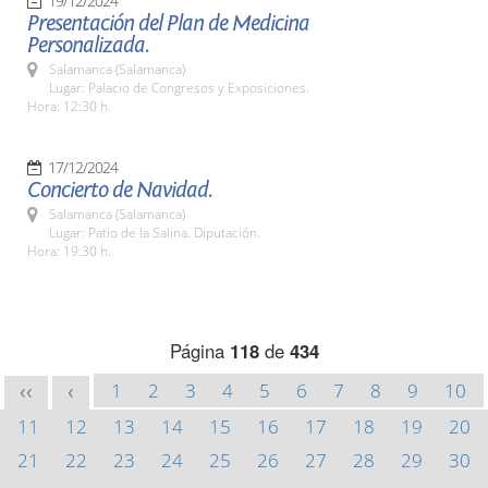
19/12/2024
Presentación del Plan de Medicina
Personalizada.
Salamanca (Salamanca)
Lugar: Palacio de Congresos y Exposiciones.
Hora: 12:30 h.
17/12/2024
Concierto de Navidad.
Salamanca (Salamanca)
Lugar: Patio de la Salina. Diputación.
Hora: 19:30 h.
Página
118
de
434
1
2
3
4
5
6
7
8
9
10
<<
<
11
12
13
14
15
16
17
18
19
20
21
22
23
24
25
26
27
28
29
30