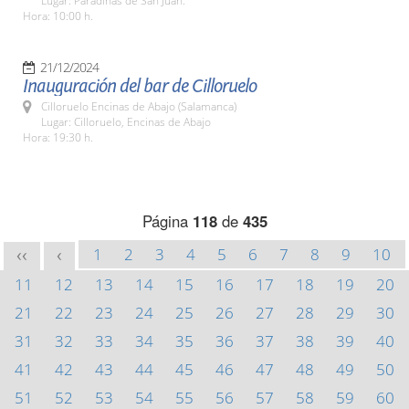
Lugar: Paradinas de San Juan.
Hora: 10:00 h.
21/12/2024
Inauguración del bar de Cilloruelo
Cilloruelo Encinas de Abajo (Salamanca)
Lugar: Cilloruelo, Encinas de Abajo
Hora: 19:30 h.
Página
118
de
435
1
2
3
4
5
6
7
8
9
10
<<
<
11
12
13
14
15
16
17
18
19
20
21
22
23
24
25
26
27
28
29
30
31
32
33
34
35
36
37
38
39
40
41
42
43
44
45
46
47
48
49
50
51
52
53
54
55
56
57
58
59
60