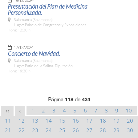
19/12/2024
Presentación del Plan de Medicina
Personalizada.
Salamanca (Salamanca)
Lugar: Palacio de Congresos y Exposiciones.
Hora: 12:30 h.
17/12/2024
Concierto de Navidad.
Salamanca (Salamanca)
Lugar: Patio de la Salina. Diputación.
Hora: 19:30 h.
Página
118
de
434
1
2
3
4
5
6
7
8
9
10
<<
<
11
12
13
14
15
16
17
18
19
20
21
22
23
24
25
26
27
28
29
30