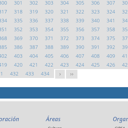
300
301
302
303
304
305
306
307
30
317
318
319
320
321
322
323
324
32
334
335
336
337
338
339
340
341
34
351
352
353
354
355
356
357
358
35
368
369
370
371
372
373
374
375
37
385
386
387
388
389
390
391
392
39
402
403
404
405
406
407
408
409
41
419
420
421
422
423
424
425
426
42
31
432
433
434
>
>>
oración
Áreas
Orga