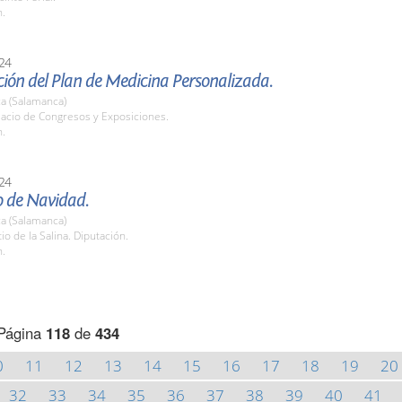
h.
24
ión del Plan de Medicina Personalizada.
a (Salamanca)
lacio de Congresos y Exposiciones.
h.
24
o de Navidad.
a (Salamanca)
tio de la Salina. Diputación.
h.
Página
118
de
434
0
11
12
13
14
15
16
17
18
19
20
32
33
34
35
36
37
38
39
40
41