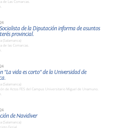
la de Las Comarcas.
h.
24
Socialista de la Diputación informa de asuntos
terés provincial.
a (Salamanca)
la de las Comarcas.
h.
24
n "La vida es corto" de la Universidad de
ca.
a (Salamanca)
alón de Actos FES del Campus Universitario Miguel de Unamuno.
h.
24
ción de Navidiver
a (Salamanca)
cinto Ferial.