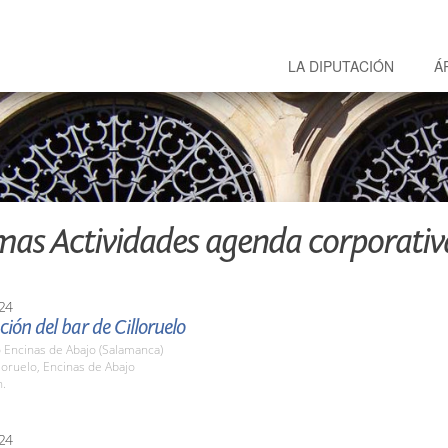
LA DIPUTACIÓN
Á
mas Actividades agenda corporativ
24
ión del bar de Cilloruelo
o Encinas de Abajo (Salamanca)
lloruelo, Encinas de Abajo
h.
24