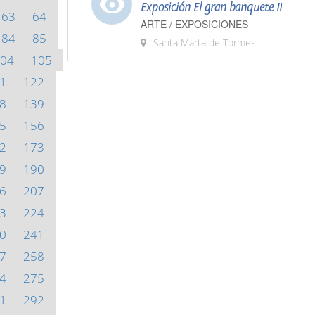
Exposición El gran banquete II
63
64
ARTE / EXPOSICIONES
84
85
Santa Marta de Tormes
04
105
1
122
8
139
5
156
2
173
9
190
6
207
3
224
0
241
7
258
4
275
1
292