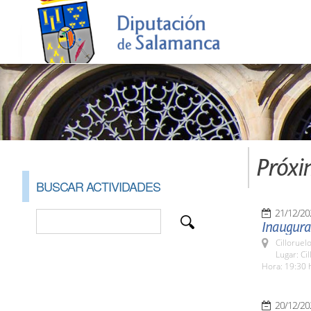
Próxi
BUSCAR ACTIVIDADES
21/12/20
Inaugurac
Cilloruel
Lugar: Ci
Hora: 19:30 
20/12/20