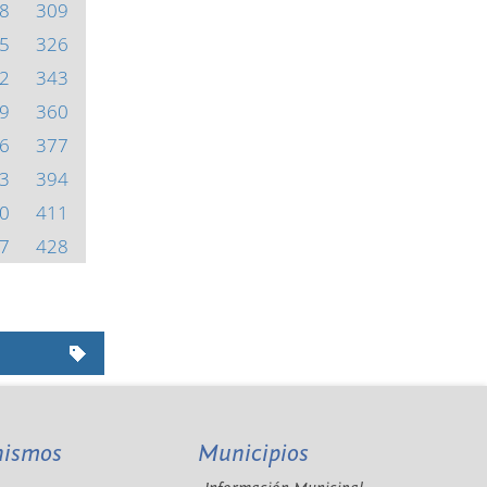
8
309
5
326
2
343
9
360
6
377
3
394
0
411
7
428
nismos
Municipios