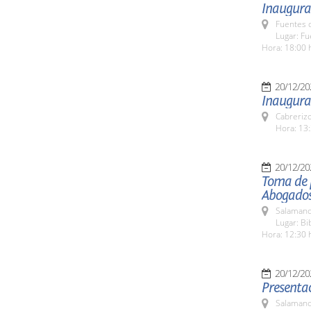
Inaugura
Fuentes 
Lugar: F
Hora: 18:00 
20/12/20
Inaugurac
Cabreriz
Hora: 13:
20/12/20
Toma de p
Abogados
Salamanc
Lugar: Bi
Hora: 12:30 
20/12/20
Presentac
Salamanc