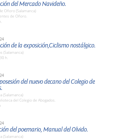
ción del Mercado Navideño.
de Oñoro (Salamanca)
uentes de Oñoro.
h.
24
ión de la exposición,Ciclismo nostálgico.
os (Salamanca)
30 h.
24
osesión del nuevo decano del Colegio de
.
a (Salamanca)
blioteca del Colegio de Abogados.
h
24
ión del poemario, Manual del Olvido.
a (Salamanca)