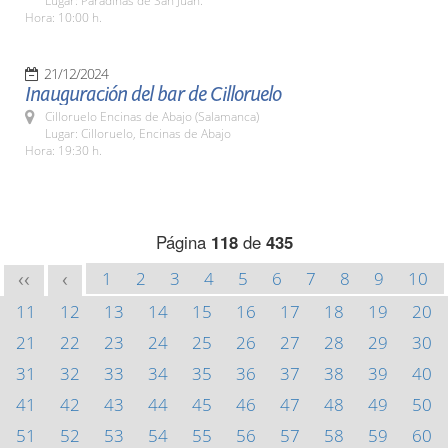
Lugar: Paradinas de San Juan.
Hora: 10:00 h.
21/12/2024
Inauguración del bar de Cilloruelo
Cilloruelo Encinas de Abajo (Salamanca)
Lugar: Cilloruelo, Encinas de Abajo
Hora: 19:30 h.
Página
118
de
435
1
2
3
4
5
6
7
8
9
10
<<
<
11
12
13
14
15
16
17
18
19
20
21
22
23
24
25
26
27
28
29
30
31
32
33
34
35
36
37
38
39
40
41
42
43
44
45
46
47
48
49
50
51
52
53
54
55
56
57
58
59
60