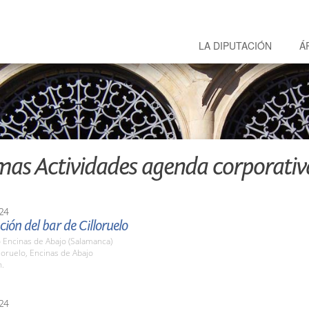
LA DIPUTACIÓN
Á
mas Actividades agenda corporativ
24
ión del bar de Cilloruelo
o Encinas de Abajo (Salamanca)
lloruelo, Encinas de Abajo
h.
24