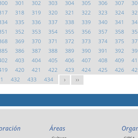
300
301
302
303
304
305
306
307
30
317
318
319
320
321
322
323
324
32
334
335
336
337
338
339
340
341
34
351
352
353
354
355
356
357
358
35
368
369
370
371
372
373
374
375
37
385
386
387
388
389
390
391
392
39
402
403
404
405
406
407
408
409
41
419
420
421
422
423
424
425
426
42
31
432
433
434
>
>>
oración
Áreas
Orga