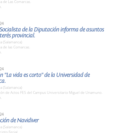
la de Las Comarcas.
h.
24
Socialista de la Diputación informa de asuntos
terés provincial.
a (Salamanca)
la de las Comarcas.
h.
24
n "La vida es corto" de la Universidad de
ca.
a (Salamanca)
alón de Actos FES del Campus Universitario Miguel de Unamuno.
h.
24
ción de Navidiver
a (Salamanca)
cinto Ferial.