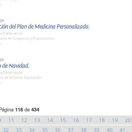
h.
24
ión del Plan de Medicina Personalizada.
a (Salamanca)
lacio de Congresos y Exposiciones.
h.
24
o de Navidad.
a (Salamanca)
tio de la Salina. Diputación.
h.
Página
118
de
434
0
11
12
13
14
15
16
17
18
19
20
32
33
34
35
36
37
38
39
40
41