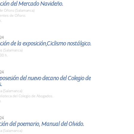
ción del Mercado Navideño.
de Oñoro (Salamanca)
uentes de Oñoro.
h.
24
ión de la exposición,Ciclismo nostálgico.
os (Salamanca)
30 h.
24
osesión del nuevo decano del Colegio de
.
a (Salamanca)
blioteca del Colegio de Abogados.
h
24
ión del poemario, Manual del Olvido.
a (Salamanca)