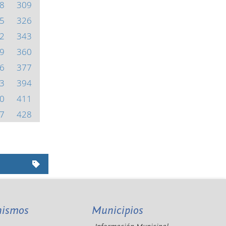
8
309
5
326
2
343
9
360
6
377
3
394
0
411
7
428
nismos
Municipios