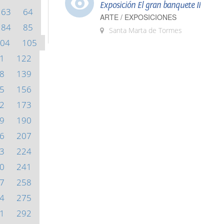
Exposición El gran banquete II
63
64
ARTE / EXPOSICIONES
84
85
Santa Marta de Tormes
04
105
1
122
8
139
5
156
2
173
9
190
6
207
3
224
0
241
7
258
4
275
1
292