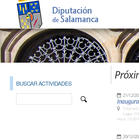
Próxi
BUSCAR ACTIVIDADES
21/12/20
Inaugurac
Cilloruel
Lugar: Ci
Hora: 19:30 
20/12/20