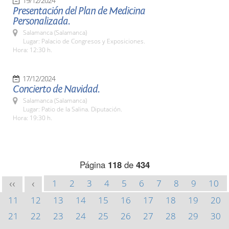
19/12/2024
Presentación del Plan de Medicina
Personalizada.
Salamanca (Salamanca)
Lugar: Palacio de Congresos y Exposiciones.
Hora: 12:30 h.
17/12/2024
Concierto de Navidad.
Salamanca (Salamanca)
Lugar: Patio de la Salina. Diputación.
Hora: 19:30 h.
Página
118
de
434
1
2
3
4
5
6
7
8
9
10
<<
<
11
12
13
14
15
16
17
18
19
20
21
22
23
24
25
26
27
28
29
30