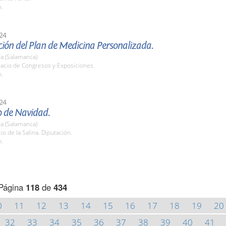
h.
24
ión del Plan de Medicina Personalizada.
a (Salamanca)
lacio de Congresos y Exposiciones.
h.
24
o de Navidad.
a (Salamanca)
tio de la Salina. Diputación.
h.
Página
118
de
434
0
11
12
13
14
15
16
17
18
19
20
32
33
34
35
36
37
38
39
40
41