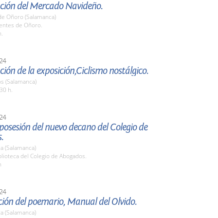
ción del Mercado Navideño.
de Oñoro (Salamanca)
uentes de Oñoro.
h.
24
ión de la exposición,Ciclismo nostálgico.
os (Salamanca)
30 h.
24
osesión del nuevo decano del Colegio de
.
a (Salamanca)
blioteca del Colegio de Abogados.
h
24
ión del poemario, Manual del Olvido.
a (Salamanca)