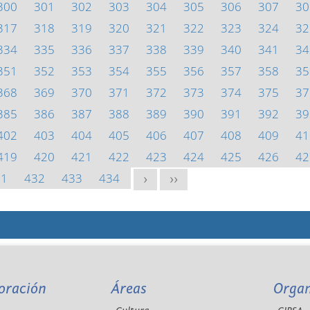
300
301
302
303
304
305
306
307
30
317
318
319
320
321
322
323
324
32
334
335
336
337
338
339
340
341
34
351
352
353
354
355
356
357
358
35
368
369
370
371
372
373
374
375
37
385
386
387
388
389
390
391
392
39
402
403
404
405
406
407
408
409
41
419
420
421
422
423
424
425
426
42
31
432
433
434
>
>>
oración
Áreas
Orga