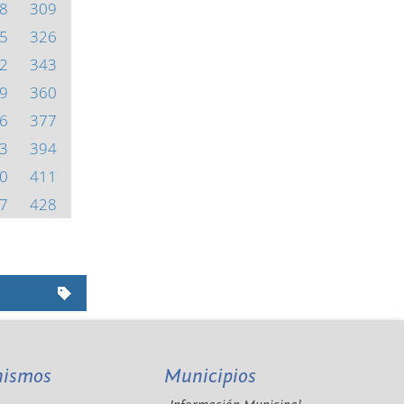
8
309
5
326
2
343
9
360
6
377
3
394
0
411
7
428
nismos
Municipios