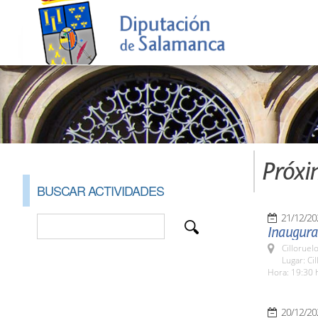
Próxi
BUSCAR ACTIVIDADES
21/12/20
Inaugurac
Cilloruel
Lugar: Ci
Hora: 19:30 
20/12/20