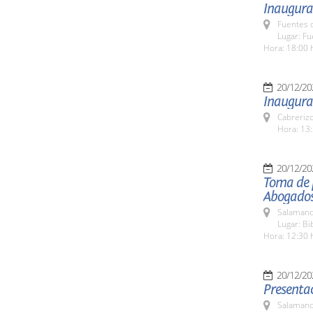
Inaugura
Fuentes 
Lugar: F
Hora: 18:00 
20/12/20
Inaugurac
Cabreriz
Hora: 13:
20/12/20
Toma de p
Abogados
Salamanc
Lugar: Bi
Hora: 12:30 
20/12/20
Presentac
Salamanc