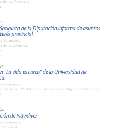
la de Las Comarcas.
h.
24
Socialista de la Diputación informa de asuntos
terés provincial.
a (Salamanca)
la de las Comarcas.
h.
24
n "La vida es corto" de la Universidad de
ca.
a (Salamanca)
alón de Actos FES del Campus Universitario Miguel de Unamuno.
h.
24
ción de Navidiver
a (Salamanca)
cinto Ferial.