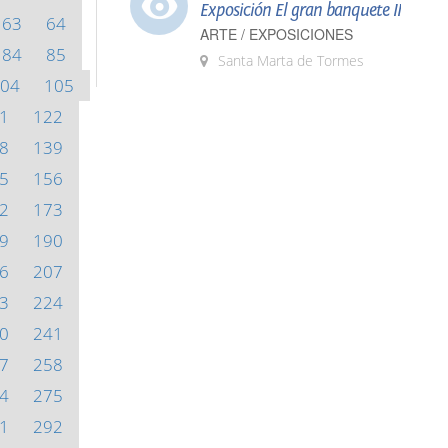
Exposición El gran banquete II
63
64
ARTE / EXPOSICIONES
84
85
Santa Marta de Tormes
04
105
1
122
8
139
5
156
2
173
9
190
6
207
3
224
0
241
7
258
4
275
1
292