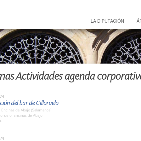
LA DIPUTACIÓN
Á
mas Actividades agenda corporativ
24
ión del bar de Cilloruelo
o Encinas de Abajo (Salamanca)
lloruelo, Encinas de Abajo
h.
24