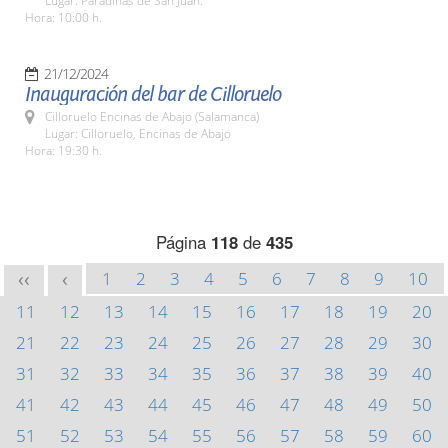
Lugar: Paradinas de San Juan.
Hora: 10:00 h.
21/12/2024
Inauguración del bar de Cilloruelo
Cilloruelo Encinas de Abajo (Salamanca)
Lugar: Cilloruelo, Encinas de Abajo
Hora: 19:30 h.
Página
118
de
435
1
2
3
4
5
6
7
8
9
10
<<
<
11
12
13
14
15
16
17
18
19
20
21
22
23
24
25
26
27
28
29
30
31
32
33
34
35
36
37
38
39
40
41
42
43
44
45
46
47
48
49
50
51
52
53
54
55
56
57
58
59
60