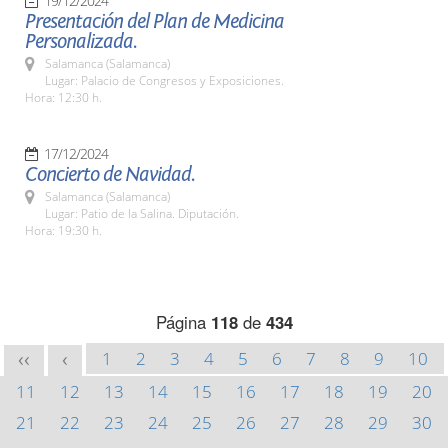
19/12/2024
Presentación del Plan de Medicina
Personalizada.
Salamanca (Salamanca)
Lugar: Palacio de Congresos y Exposiciones.
Hora: 12:30 h.
17/12/2024
Concierto de Navidad.
Salamanca (Salamanca)
Lugar: Patio de la Salina. Diputación.
Hora: 19:30 h.
Página
118
de
434
1
2
3
4
5
6
7
8
9
10
<<
<
11
12
13
14
15
16
17
18
19
20
21
22
23
24
25
26
27
28
29
30