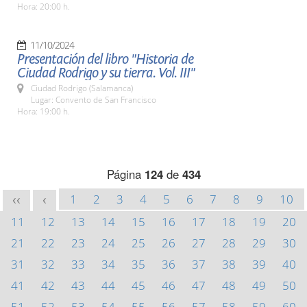
Hora: 20:00 h.
11/10/2024
Presentación del libro "Historia de
Ciudad Rodrigo y su tierra. Vol. III"
Ciudad Rodrigo (Salamanca)
Lugar: Convento de San Francisco
Hora: 19:00 h.
Página
124
de
434
1
2
3
4
5
6
7
8
9
10
<<
<
11
12
13
14
15
16
17
18
19
20
21
22
23
24
25
26
27
28
29
30
31
32
33
34
35
36
37
38
39
40
41
42
43
44
45
46
47
48
49
50
51
52
53
54
55
56
57
58
59
60