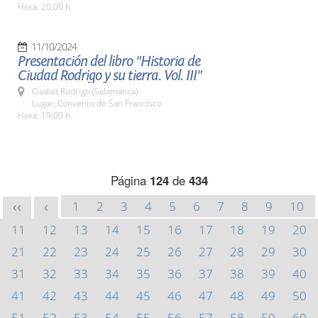
Hora: 20:00 h.
11/10/2024
Presentación del libro "Historia de
Ciudad Rodrigo y su tierra. Vol. III"
Ciudad Rodrigo (Salamanca)
Lugar: Convento de San Francisco
Hora: 19:00 h.
Página
124
de
434
1
2
3
4
5
6
7
8
9
10
<<
<
11
12
13
14
15
16
17
18
19
20
21
22
23
24
25
26
27
28
29
30
31
32
33
34
35
36
37
38
39
40
41
42
43
44
45
46
47
48
49
50
51
52
53
54
55
56
57
58
59
60