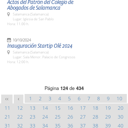
Actos del Patrón del Colegio de
Abogados de Salamanca
Salamanca (Salamanca)
Lugar: Iglesia de San Pablo
Hora: 11.00 h.
10/10/2024
Inauguración Startip Olé 2024
Salamanca (Salamanca)
Lugar: Sala Menor. Palacio de Congresos
Hora: 12:00 h.
Página
124
de
434
1
2
3
4
5
6
7
8
9
10
<<
<
11
12
13
14
15
16
17
18
19
20
21
22
23
24
25
26
27
28
29
30
31
32
33
34
35
36
37
38
39
40