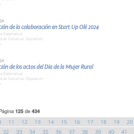
h.
24
ión de la colaboración en Start Up Olé 2024
a (Salamanca)
la de Comarcas. Diputación
h.
24
ión de los actos del Día de la Mujer Rural
a (Salamanca)
la de Comarcas. Diputación
h.
Página
125
de
434
0
11
12
13
14
15
16
17
18
19
20
32
33
34
35
36
37
38
39
40
41