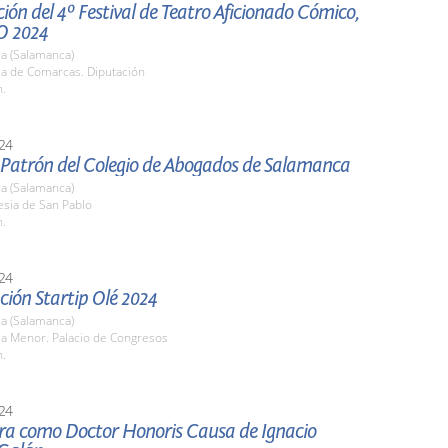
ión del 4º Festival de Teatro Aficionado Cómico,
O 2024
a (Salamanca)
la de Comarcas. Diputación
h.
24
l Patrón del Colegio de Abogados de Salamanca
a (Salamanca)
lesia de San Pablo
h.
24
ión Startip Olé 2024
a (Salamanca)
la Menor. Palacio de Congresos
h.
24
ura como Doctor Honoris Causa de Ignacio