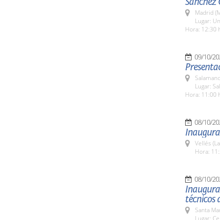
Sánchez 
Madrid (M
Lugar: Un
Hora: 12:30 
09/10/20
Presentac
Salamanc
Lugar: Sa
Hora: 11:00 
08/10/20
Inaugura
Vellés (L
Hora: 11:
08/10/20
Inaugurac
técnicos 
Santa Ma
Lugar: Ce