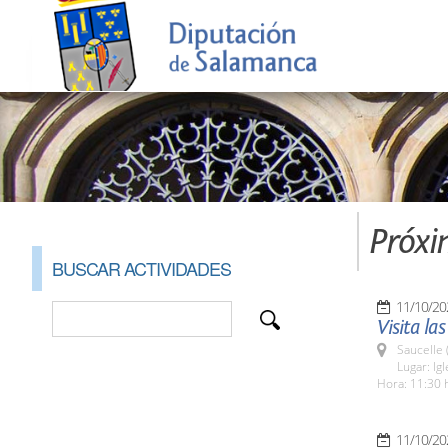
Próxi
BUSCAR ACTIVIDADES
11/10/20
Visita la
Saucelle 
Lugar: Ig
Hora: 11:30 
11/10/20