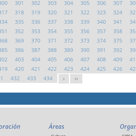
300
301
302
303
304
305
306
307
30
317
318
319
320
321
322
323
324
32
334
335
336
337
338
339
340
341
34
351
352
353
354
355
356
357
358
35
368
369
370
371
372
373
374
375
37
385
386
387
388
389
390
391
392
39
402
403
404
405
406
407
408
409
41
419
420
421
422
423
424
425
426
42
31
432
433
434
>
>>
oración
Áreas
Orga