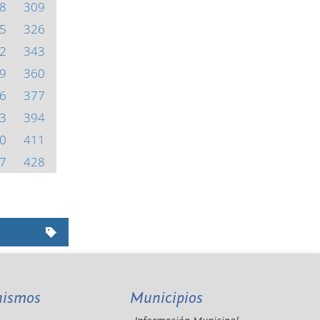
8
309
5
326
2
343
9
360
6
377
3
394
0
411
7
428
nismos
Municipios