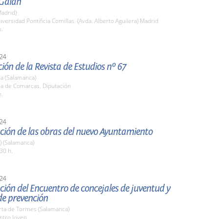
Galán
adrid)
iversidad Pontificia Comillas. (Avda. Alberto Aguilera) Madrid
h.
24
ión de la Revista de Estudios nº 67
a (Salamanca)
la de Comarcas. Diputación
h.
24
ción de las obras del nuevo Ayuntamiento
a) (Salamanca)
30 h.
24
ión del Encuentro de concejales de juventud y
de prevención
rta de Tormes (Salamanca)
ntro Joven