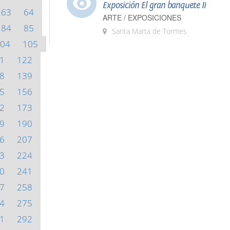
Exposición El gran banquete II
63
64
ARTE / EXPOSICIONES
84
85
Santa Marta de Tormes
04
105
1
122
8
139
5
156
2
173
9
190
6
207
3
224
0
241
7
258
4
275
1
292