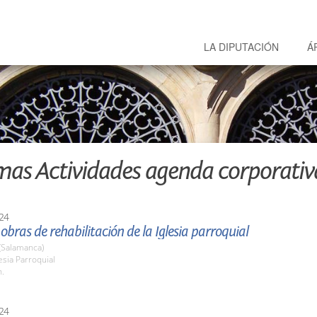
LA DIPUTACIÓN
Á
mas Actividades agenda corporativ
24
s obras de rehabilitación de la Iglesia parroquial
(Salamanca)
lesia Parroquial
h.
24