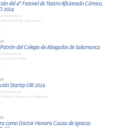
ión del 4º Festival de Teatro Aficionado Cómico,
O 2024
a (Salamanca)
la de Comarcas. Diputación
h.
24
l Patrón del Colegio de Abogados de Salamanca
a (Salamanca)
lesia de San Pablo
h.
24
ión Startip Olé 2024
a (Salamanca)
la Menor. Palacio de Congresos
h.
24
ura como Doctor Honoris Causa de Ignacio