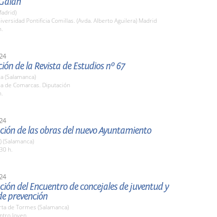
Galán
adrid)
iversidad Pontificia Comillas. (Avda. Alberto Aguilera) Madrid
h.
24
ión de la Revista de Estudios nº 67
a (Salamanca)
la de Comarcas. Diputación
h.
24
ción de las obras del nuevo Ayuntamiento
a) (Salamanca)
30 h.
24
ión del Encuentro de concejales de juventud y
de prevención
rta de Tormes (Salamanca)
ntro Joven