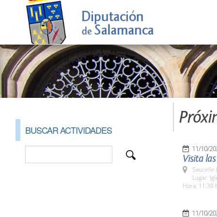
Próxi
BUSCAR ACTIVIDADES
11/10/20
Visita la
Saucelle 
Lugar: Ig
Hora: 11:30 
11/10/20