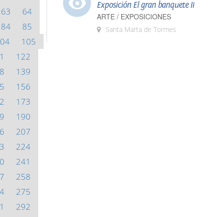
Exposición El gran banquete II
63
64
ARTE / EXPOSICIONES
84
85
Santa Marta de Tormes
04
105
1
122
8
139
5
156
2
173
9
190
6
207
3
224
0
241
7
258
4
275
1
292