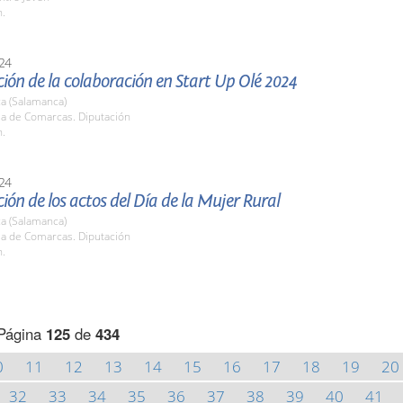
h.
24
ión de la colaboración en Start Up Olé 2024
a (Salamanca)
la de Comarcas. Diputación
h.
24
ión de los actos del Día de la Mujer Rural
a (Salamanca)
la de Comarcas. Diputación
h.
Página
125
de
434
0
11
12
13
14
15
16
17
18
19
20
32
33
34
35
36
37
38
39
40
41