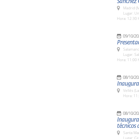
Sánchez 
Madrid (M
Lugar: Un
Hora: 12:30 
09/10/20
Presentac
Salamanc
Lugar: Sa
Hora: 11:00 
08/10/20
Inaugura
Vellés (L
Hora: 11:
08/10/20
Inaugurac
técnicos 
Santa Ma
Lugar: Ce