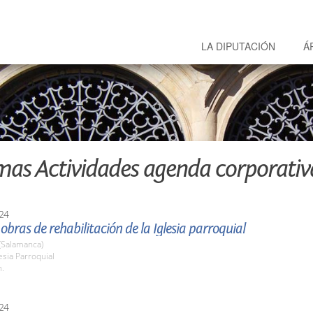
LA DIPUTACIÓN
Á
mas Actividades agenda corporativ
24
s obras de rehabilitación de la Iglesia parroquial
(Salamanca)
lesia Parroquial
h.
24