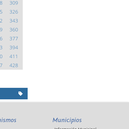
8
309
5
326
2
343
9
360
6
377
3
394
0
411
7
428
nismos
Municipios