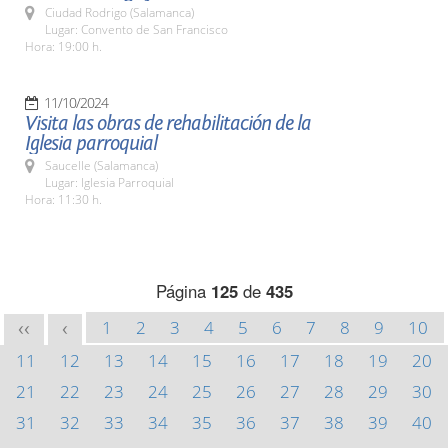
Ciudad Rodrigo (Salamanca)
Lugar: Convento de San Francisco
Hora: 19:00 h.
11/10/2024
Visita las obras de rehabilitación de la
Iglesia parroquial
Saucelle (Salamanca)
Lugar: Iglesia Parroquial
Hora: 11:30 h.
Página
125
de
435
1
2
3
4
5
6
7
8
9
10
<<
<
11
12
13
14
15
16
17
18
19
20
21
22
23
24
25
26
27
28
29
30
31
32
33
34
35
36
37
38
39
40