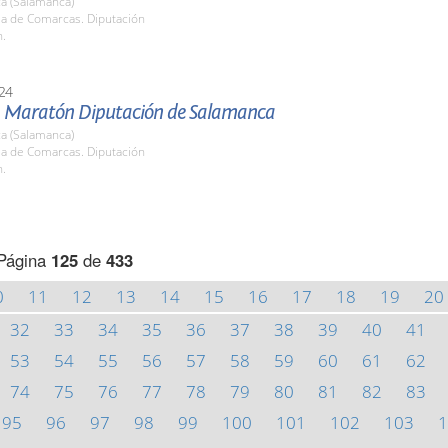
a (Salamanca)
la de Comarcas. Diputación
h.
24
 Maratón Diputación de Salamanca
a (Salamanca)
la de Comarcas. Diputación
h.
Página
125
de
433
0
11
12
13
14
15
16
17
18
19
20
32
33
34
35
36
37
38
39
40
41
53
54
55
56
57
58
59
60
61
62
74
75
76
77
78
79
80
81
82
83
95
96
97
98
99
100
101
102
103
1