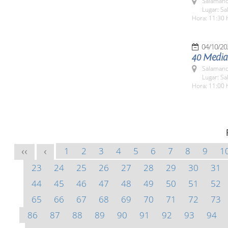
Salamanc
Lugar: Sa
Hora: 11:30 
04/10/20
40 Media
Salamanc
Lugar: Sa
Hora: 11:00 
1
2
3
4
5
6
7
8
9
1
<<
<
23
24
25
26
27
28
29
30
31
44
45
46
47
48
49
50
51
52
65
66
67
68
69
70
71
72
73
86
87
88
89
90
91
92
93
94