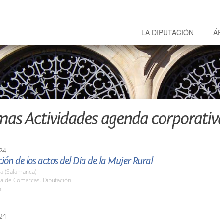
LA DIPUTACIÓN
Á
mas Actividades agenda corporativ
24
ión de los actos del Día de la Mujer Rural
a (Salamanca)
la de Comarcas. Diputación
h.
24