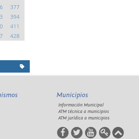
6
377
3
394
0
411
7
428
nismos
Municipios
Información Municipal
A
ATM técnica a municipios
ATM jurídica a municipios