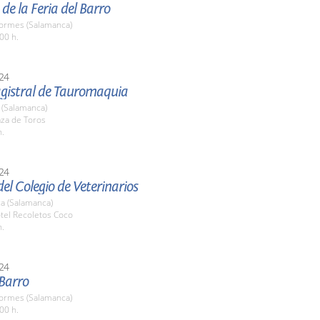
de la Feria del Barro
Tormes (Salamanca)
00 h.
24
gistral de Tauromaquia
(Salamanca)
aza de Toros
h.
24
el Colegio de Veterinarios
a (Salamanca)
tel Recoletos Coco
h.
24
 Barro
Tormes (Salamanca)
00 h.