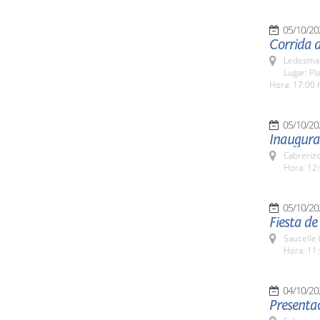
05/10/20
Corrida d
Ledesma 
Lugar: Pl
Hora: 17:00 
05/10/20
Inaugurac
Cabreriz
Hora: 12:
05/10/20
Fiesta de
Saucelle 
Hora: 11:
04/10/20
Presentac