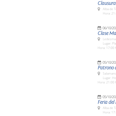
Clausura 
Alba de 
Hora: 21:
06/10/20
Clase Ma
Ledesma 
Lugar: Pl
Hora: 17:00 
05/10/20
Patrono d
Salamanc
Lugar: Ho
Hora: 21:00 
05/10/20
Feria del
Alba de 
Hora: 17: