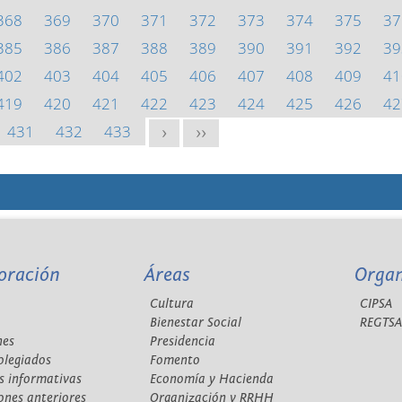
368
369
370
371
372
373
374
375
37
385
386
387
388
389
390
391
392
39
402
403
404
405
406
407
408
409
41
419
420
421
422
423
424
425
426
42
431
432
433
>
>>
oración
Áreas
Orga
Cultura
CIPSA
Bienestar Social
REGTS
nes
Presidencia
olegiados
Fomento
s informativas
Economía y Hacienda
ones anteriores
Organización y RRHH