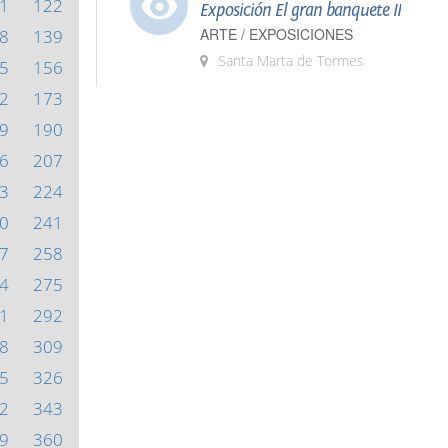
1
122
Exposición El gran banquete II
ARTE / EXPOSICIONES
8
139
Santa Marta de Tormes
5
156
2
173
9
190
6
207
3
224
0
241
7
258
4
275
1
292
8
309
5
326
2
343
9
360