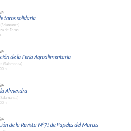
24
e toros solidaria
(Salamanca)
aza de Toros
h.
24
ión de la Feria Agroalimentaria
os (Salamanca)
00 h.
24
 la Almendra
(Salamanca)
00 h.
24
ión de la Revista Nº71 de Papeles del Martes