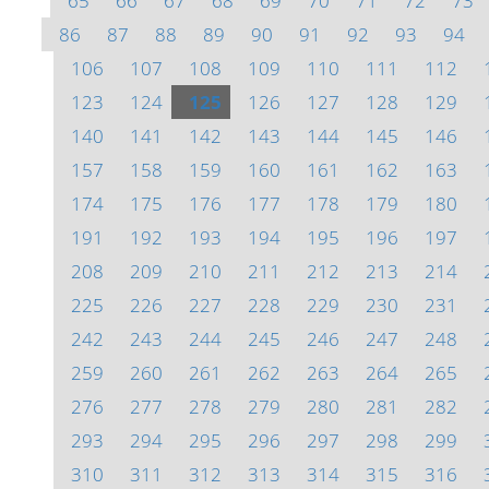
65
66
67
68
69
70
71
72
73
86
87
88
89
90
91
92
93
94
106
107
108
109
110
111
112
123
124
125
126
127
128
129
140
141
142
143
144
145
146
157
158
159
160
161
162
163
174
175
176
177
178
179
180
191
192
193
194
195
196
197
208
209
210
211
212
213
214
225
226
227
228
229
230
231
242
243
244
245
246
247
248
259
260
261
262
263
264
265
276
277
278
279
280
281
282
293
294
295
296
297
298
299
310
311
312
313
314
315
316