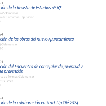
24
ión de la Revista de Estudios nº 67
a (Salamanca)
la de Comarcas. Diputación
h.
24
ción de las obras del nuevo Ayuntamiento
a) (Salamanca)
30 h.
24
ión del Encuentro de concejales de juventud y
de prevención
rta de Tormes (Salamanca)
ntro Joven
h.
24
ión de la colaboración en Start Up Olé 2024