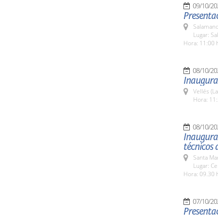
09/10/20
Presentac
Salamanc
Lugar: Sa
Hora: 11:00 
08/10/20
Inaugura
Vellés (L
Hora: 11:
08/10/20
Inaugurac
técnicos 
Santa Ma
Lugar: Ce
Hora: 09.30 
07/10/20
Presentac