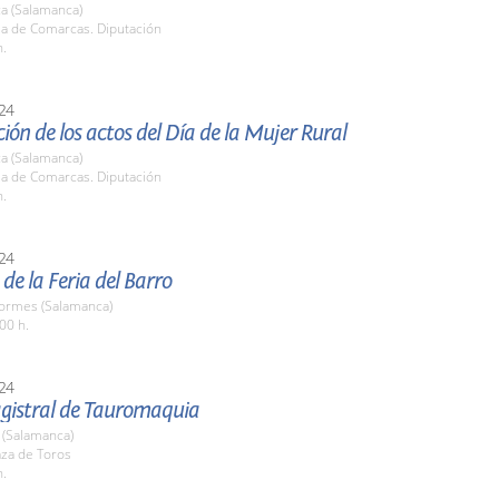
a (Salamanca)
la de Comarcas. Diputación
h.
24
ión de los actos del Día de la Mujer Rural
a (Salamanca)
la de Comarcas. Diputación
h.
24
de la Feria del Barro
Tormes (Salamanca)
00 h.
24
gistral de Tauromaquia
(Salamanca)
aza de Toros
h.