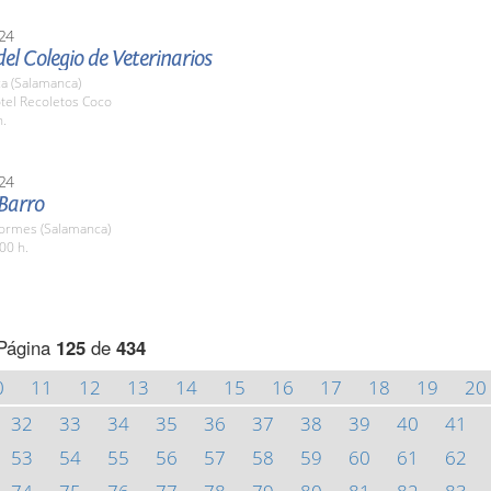
24
el Colegio de Veterinarios
a (Salamanca)
tel Recoletos Coco
h.
24
 Barro
Tormes (Salamanca)
00 h.
Página
125
de
434
0
11
12
13
14
15
16
17
18
19
20
32
33
34
35
36
37
38
39
40
41
53
54
55
56
57
58
59
60
61
62