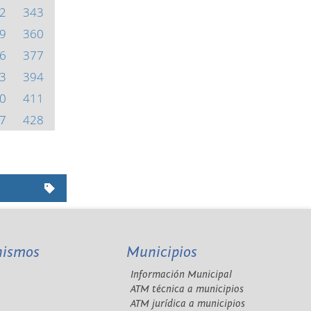
2
343
9
360
6
377
3
394
0
411
7
428
nismos
Municipios
Información Municipal
A
ATM técnica a municipios
ATM jurídica a municipios