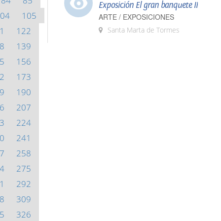
84
85
Exposición El gran banquete II
04
105
ARTE / EXPOSICIONES
1
122
Santa Marta de Tormes
8
139
5
156
2
173
9
190
6
207
3
224
0
241
7
258
4
275
1
292
8
309
5
326