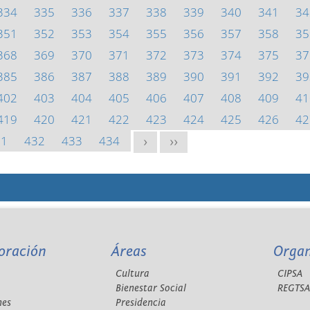
334
335
336
337
338
339
340
341
34
351
352
353
354
355
356
357
358
35
368
369
370
371
372
373
374
375
37
385
386
387
388
389
390
391
392
39
402
403
404
405
406
407
408
409
41
419
420
421
422
423
424
425
426
42
31
432
433
434
>
>>
oración
Áreas
Orga
Cultura
CIPSA
Bienestar Social
REGTS
nes
Presidencia