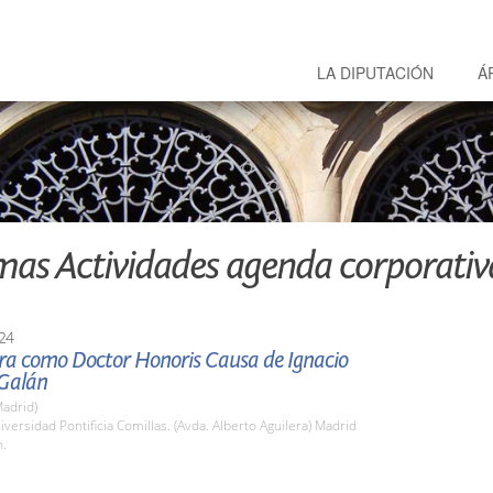
LA DIPUTACIÓN
Á
mas Actividades agenda corporativ
24
ura como Doctor Honoris Causa de Ignacio
Galán
adrid)
iversidad Pontificia Comillas. (Avda. Alberto Aguilera) Madrid
h.