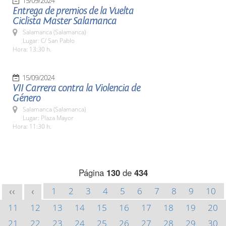
15/09/2024
Entrega de premios de la Vuelta
Ciclista Master Salamanca
Salamanca (Salamanca)
Lugar: C/ San Pablo
Hora: 13:30 h.
15/09/2024
VII Carrera contra la Violencia de
Género
Salamanca (Salamanca)
Lugar: Plaza Mayor
Hora: 11:30 h.
Página
130
de
434
1
2
3
4
5
6
7
8
9
10
<<
<
11
12
13
14
15
16
17
18
19
20
21
22
23
24
25
26
27
28
29
30