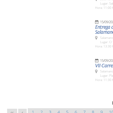
Lugar: Sa
Hora: 11:00 
15/09/20
Entrega d
Salaman
Salamanc
Lugar: C/
Hora: 13:30 
15/09/20
VII Carre
Salamanc
Lugar: Pl
Hora: 11:30 
1
2
3
4
5
6
7
8
9
1
<<
<