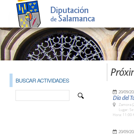
Próxi
BUSCAR ACTIVIDADES
20/09/20
Día del T
Zamora (
Lugar: Se
Hora: 11:00 
20/09/20