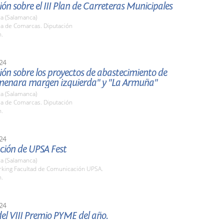
ón sobre el III Plan de Carreteras Municipales
a (Salamanca)
la de Comarcas. Diputación
h.
24
ón sobre los proyectos de abastecimiento de
menara margen izquierda" y "La Armuña"
a (Salamanca)
la de Comarcas. Diputación
h.
24
ción de UPSA Fest
a (Salamanca)
arking Facultad de Comunicación UPSA.
h.
24
el VIII Premio PYME del año.