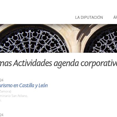
LA DIPUTACIÓN
Á
mas Actividades agenda corporativ
24
urismo en Castilla y León
Zamora)
minario San Atilano.
h.
24