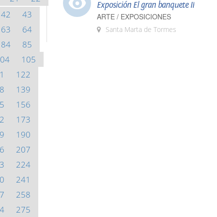
Exposición El gran banquete II
42
43
ARTE / EXPOSICIONES
63
64
Santa Marta de Tormes
84
85
04
105
1
122
8
139
5
156
2
173
9
190
6
207
3
224
0
241
7
258
4
275