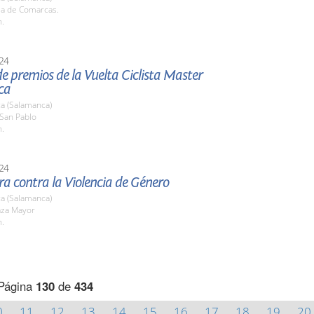
la de Comarcas.
h.
24
e premios de la Vuelta Ciclista Master
ca
a (Salamanca)
 San Pablo
h.
24
ra contra la Violencia de Género
a (Salamanca)
aza Mayor
h.
Página
130
de
434
0
11
12
13
14
15
16
17
18
19
20