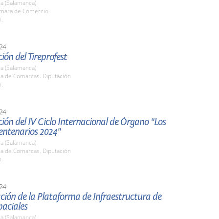
a (Salamanca)
ámara de Comercio
h.
24
ión del Tireprofest
a (Salamanca)
la de Comarcas. Diputación
h.
24
ión del IV Ciclo Internacional de Órgano "Los
entenarios 2024"
a (Salamanca)
la de Comarcas. Diputación
h.
24
ción de la Plataforma de Infraestructura de
paciales
a (Salamanca)