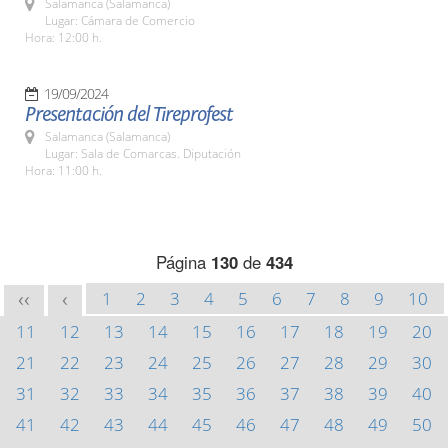
Salamanca (Salamanca)
Lugar: Cámara de Comercio
Hora: 12:00 h.
19/09/2024
Presentación del Tireprofest
Salamanca (Salamanca)
Lugar: Sala de Comarcas. Diputación
Hora: 11:00 h.
Página
130
de
434
1
2
3
4
5
6
7
8
9
10
<<
<
11
12
13
14
15
16
17
18
19
20
21
22
23
24
25
26
27
28
29
30
31
32
33
34
35
36
37
38
39
40
41
42
43
44
45
46
47
48
49
50