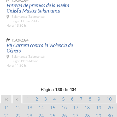
15/09/2024
Entrega de premios de la Vuelta
Ciclista Master Salamanca
Salamanca (Salamanca)
Lugar: C/ San Pablo
Hora: 13:30 h.
15/09/2024
VII Carrera contra la Violencia de
Género
Salamanca (Salamanca)
Lugar: Plaza Mayor
Hora: 11:30 h.
Página
130
de
434
1
2
3
4
5
6
7
8
9
10
<<
<
11
12
13
14
15
16
17
18
19
20
21
22
23
24
25
26
27
28
29
30