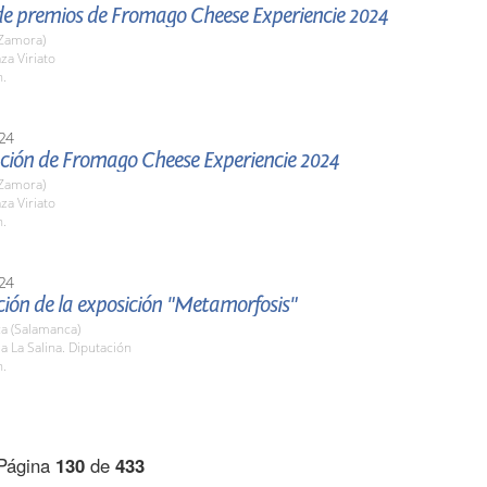
de premios de Fromago Cheese Experiencie 2024
Zamora)
za Viriato
h.
24
ción de Fromago Cheese Experiencie 2024
Zamora)
za Viriato
h.
24
ión de la exposición "Metamorfosis"
a (Salamanca)
la La Salina. Diputación
h.
Página
130
de
433