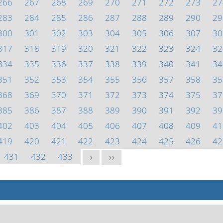
266
267
268
269
270
271
272
273
27
283
284
285
286
287
288
289
290
29
300
301
302
303
304
305
306
307
30
317
318
319
320
321
322
323
324
32
334
335
336
337
338
339
340
341
34
351
352
353
354
355
356
357
358
35
368
369
370
371
372
373
374
375
37
385
386
387
388
389
390
391
392
39
402
403
404
405
406
407
408
409
41
419
420
421
422
423
424
425
426
42
431
432
433
>
>>