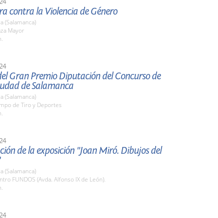
24
ra contra la Violencia de Género
a (Salamanca)
aza Mayor
h.
24
del Gran Premio Diputación del Concurso de
iudad de Salamanca
a (Salamanca)
ampo de Tiro y Deportes
h.
24
ión de la exposición "Joan Miró. Dibujos del
"
a (Salamanca)
ntro FUNDOS (Avda. Alfonso IX de León).
h.
24