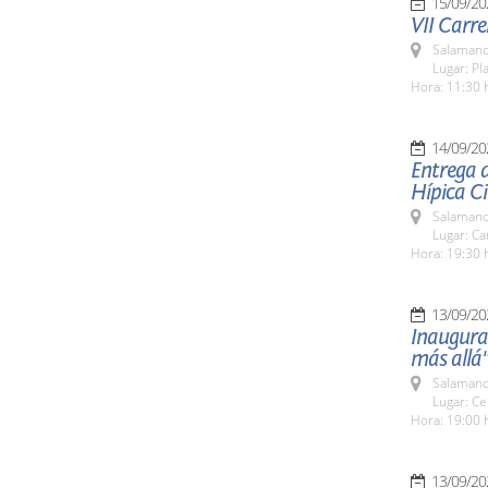
15/09/20
VII Carre
Salamanc
Lugar: Pl
Hora: 11:30 
14/09/20
Entrega 
Hípica C
Salamanc
Lugar: C
Hora: 19:30 
13/09/20
Inaugurac
más allá
Salamanc
Lugar: Ce
Hora: 19:00 
13/09/20