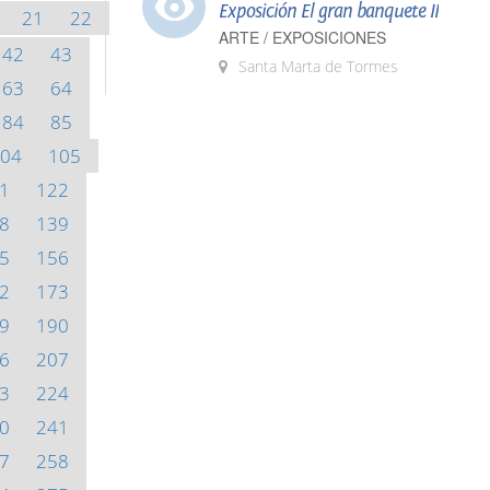
Exposición El gran banquete II
21
22
ARTE / EXPOSICIONES
42
43
Santa Marta de Tormes
63
64
84
85
04
105
1
122
8
139
5
156
2
173
9
190
6
207
3
224
0
241
7
258