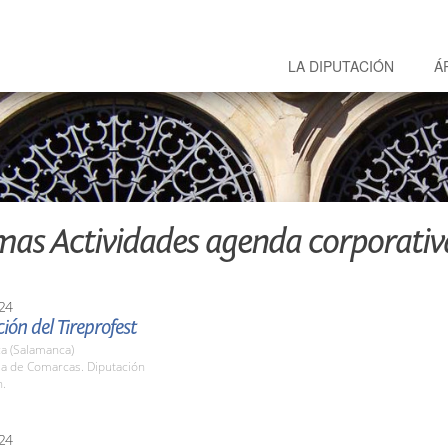
LA DIPUTACIÓN
Á
mas Actividades agenda corporativ
24
ión del Tireprofest
a (Salamanca)
la de Comarcas. Diputación
h.
24