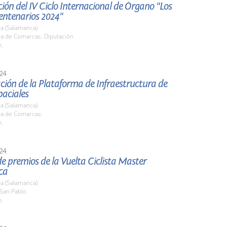
ión del IV Ciclo Internacional de Órgano "Los
entenarios 2024"
a (Salamanca)
la de Comarcas. Diputación
h.
24
ción de la Plataforma de Infraestructura de
paciales
a (Salamanca)
la de Comarcas.
h.
24
e premios de la Vuelta Ciclista Master
ca
a (Salamanca)
 San Pablo
h.