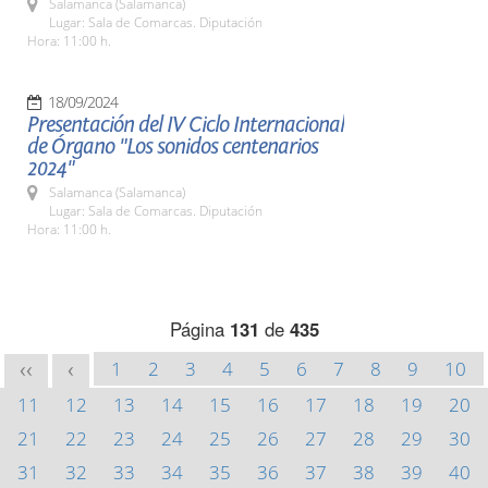
Salamanca (Salamanca)
Lugar: Sala de Comarcas. Diputación
Hora: 11:00 h.
18/09/2024
Presentación del IV Ciclo Internacional
de Órgano "Los sonidos centenarios
2024"
Salamanca (Salamanca)
Lugar: Sala de Comarcas. Diputación
Hora: 11:00 h.
Página
131
de
435
1
2
3
4
5
6
7
8
9
10
<<
<
11
12
13
14
15
16
17
18
19
20
21
22
23
24
25
26
27
28
29
30
31
32
33
34
35
36
37
38
39
40