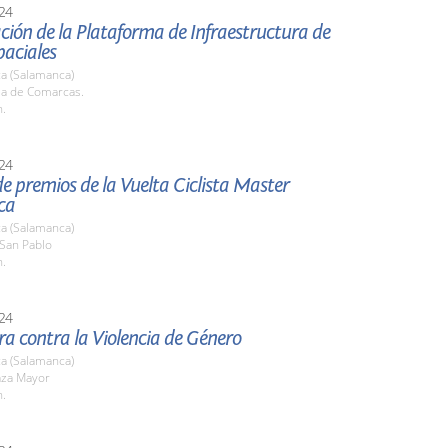
24
ción de la Plataforma de Infraestructura de
paciales
a (Salamanca)
la de Comarcas.
h.
24
e premios de la Vuelta Ciclista Master
ca
a (Salamanca)
 San Pablo
h.
24
ra contra la Violencia de Género
a (Salamanca)
aza Mayor
h.