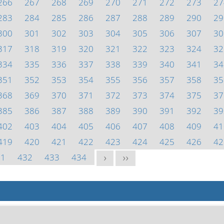
266
267
268
269
270
271
272
273
27
283
284
285
286
287
288
289
290
29
300
301
302
303
304
305
306
307
30
317
318
319
320
321
322
323
324
32
334
335
336
337
338
339
340
341
34
351
352
353
354
355
356
357
358
35
368
369
370
371
372
373
374
375
37
385
386
387
388
389
390
391
392
39
402
403
404
405
406
407
408
409
41
419
420
421
422
423
424
425
426
42
31
432
433
434
>
>>