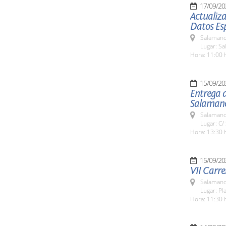
17/09/20
Actualiza
Datos Es
Salamanc
Lugar: Sa
Hora: 11:00 
15/09/20
Entrega d
Salaman
Salamanc
Lugar: C/
Hora: 13:30 
15/09/20
VII Carre
Salamanc
Lugar: Pl
Hora: 11:30 