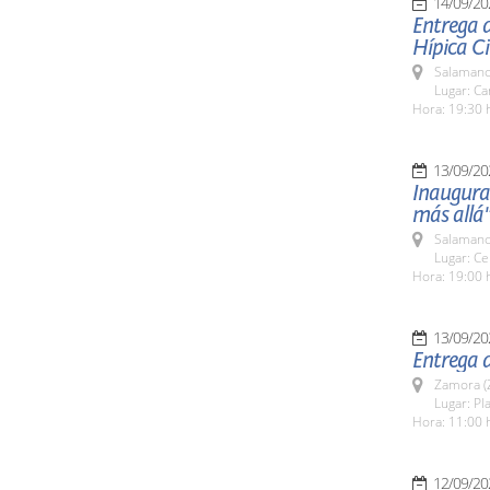
14/09/20
Entrega 
Hípica C
Salamanc
Lugar: C
Hora: 19:30 
13/09/20
Inaugurac
más allá
Salamanc
Lugar: Ce
Hora: 19:00 
13/09/20
Entrega 
Zamora (
Lugar: Pla
Hora: 11:00 
12/09/20