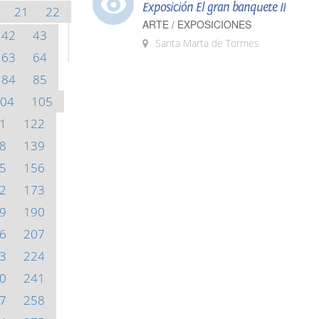
Exposición El gran banquete II
21
22
ARTE / EXPOSICIONES
42
43
Santa Marta de Tormes
63
64
84
85
04
105
1
122
8
139
5
156
2
173
9
190
6
207
3
224
0
241
7
258