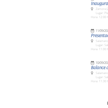
Inaugura
Zamora (
Lugar: Pla
Hora: 12:00 
11/09/20
Presentac
Salamanc
Lugar: Sa
Hora: 11:00 
10/09/20
Balance 
Salamanc
Lugar: Sa
Hora: 11:30 