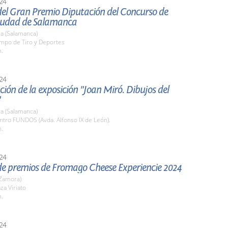
24
del Gran Premio Diputación del Concurso de
iudad de Salamanca
a (Salamanca)
ampo de Tiro y Deportes
h.
24
ión de la exposición "Joan Miró. Dibujos del
"
a (Salamanca)
ntro FUNDOS (Avda. Alfonso IX de León).
h.
24
de premios de Fromago Cheese Experiencie 2024
Zamora)
za Viriato
h.
24