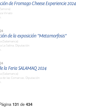
ción de Fromago Cheese Experiencie 2024
Zamora)
za Viriato
h.
24
ión de la exposición "Metamorfosis"
a (Salamanca)
la La Salina. Diputación
h.
24
de la Feria SALAMAQ 2024
a (Salamanca)
la de las Comarcas. Diputación
h.
Página
131
de
434